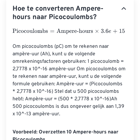
Hoe te converteren Ampere-
hours naar Picocoulombs?
Picocoulombs
=
Ampere-hours
×
3.6
e
+
15
Om picocoulombs (pC) om te rekenen naar 
ampère-uur (Ah), kunt u de volgende 
omrekeningsfactoren gebruiken: 1 picocoulomb = 
2,7778 x 10^-16 ampère-uur Om picocoulombs om 
te rekenen naar ampère-uur, kunt u de volgende 
formule gebruiken: Ampère-uur = (Picocoulombs 
* 2,7778 x 10^-16) Stel dat u 500 picocoulombs 
hebt: Ampère-uur = (500 * 2,7778 x 10^-16)Ah 
500 picocoulombs is dus ongeveer gelijk aan 1,39 
x 10^-13 ampère-uur.
Voorbeeld: Overzetten 10 Ampere-hours naar
Picocoulombs