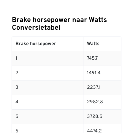
Brake horsepower naar Watts
Conversietabel
Brake horsepower
Watts
1
745.7
2
1491.4
3
2237.1
4
2982.8
5
3728.5
6
4474.2