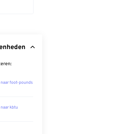
eenheden
teren:
 naar foot-pounds
 naar kbtu