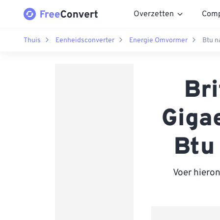
Overzetten
Comp
Thuis
Eenheidsconverter
Energie Omvormer
Btu n
Bri
Gigae
Btu
Voer hiero