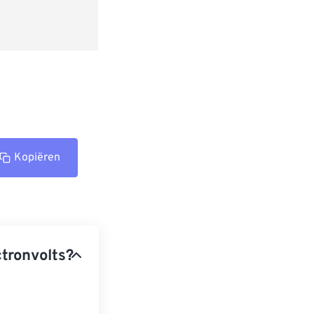
Kopiëren
ctronvolts?