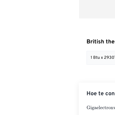
British th
1 Btu x 2930
Hoe te con
Gigaelectronvo