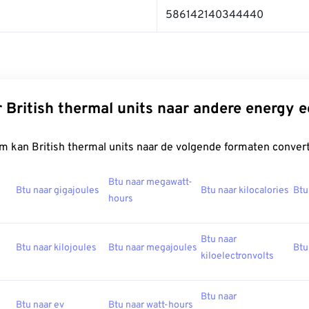
586142140344440
 British thermal units naar andere energy 
m kan British thermal units naar de volgende formaten conver
Btu naar megawatt-
Btu naar gigajoules
Btu naar kilocalories
Btu
hours
Btu naar
Btu naar kilojoules
Btu naar megajoules
Btu
kiloelectronvolts
Btu naar
Btu naar ev
Btu naar watt-hours