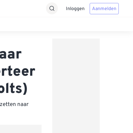
Inloggen
Aanmelden
naar
erteer
lts)
zetten naar