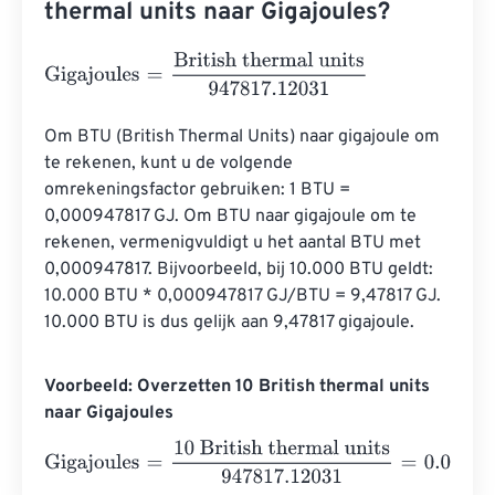
thermal units naar Gigajoules?
Gigajoules
=
British thermal units
947817.12031
Om BTU (British Thermal Units) naar gigajoule om 
te rekenen, kunt u de volgende 
omrekeningsfactor gebruiken: 1 BTU = 
0,000947817 GJ. Om BTU naar gigajoule om te 
rekenen, vermenigvuldigt u het aantal BTU met 
0,000947817. Bijvoorbeeld, bij 10.000 BTU geldt: 
10.000 BTU * 0,000947817 GJ/BTU = 9,47817 GJ. 
10.000 BTU is dus gelijk aan 9,47817 gigajoule.
Voorbeeld: Overzetten 10 British thermal units
naar Gigajoules
Gigajoules
=
10 British thermal units
947817.12031
=
0.000