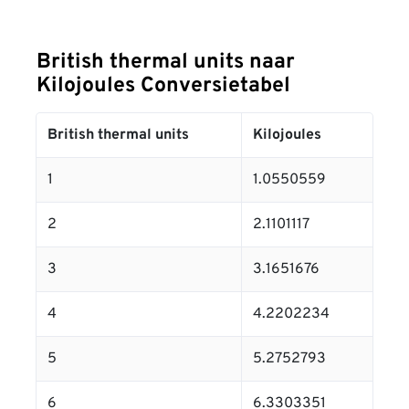
British thermal units naar
Kilojoules Conversietabel
British thermal units
Kilojoules
1
1.0550559
2
2.1101117
3
3.1651676
4
4.2202234
5
5.2752793
6
6.3303351