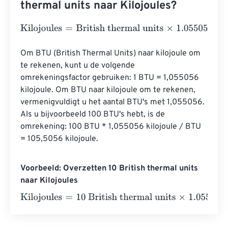
thermal units naar Kilojoules?
Kilojoules
=
British thermal units
×
1.0550558526
Om BTU (British Thermal Units) naar kilojoule om 
te rekenen, kunt u de volgende 
omrekeningsfactor gebruiken: 1 BTU = 1,055056 
kilojoule. Om BTU naar kilojoule om te rekenen, 
vermenigvuldigt u het aantal BTU's met 1,055056. 
Als u bijvoorbeeld 100 BTU's hebt, is de 
omrekening: 100 BTU * 1,055056 kilojoule / BTU 
= 105,5056 kilojoule.
Voorbeeld: Overzetten 10 British thermal units
naar Kilojoules
Kilojoules
=
10 British thermal units
×
1.0550558526
=
10.