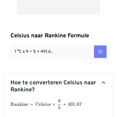
Celsius naar Rankine Formule
1 °C x 9 ÷ 5 + 491.6..
Hoe te converteren Celsius naar
Rankine?
Rankine
=
Celsius
×
9
5
+
491.67