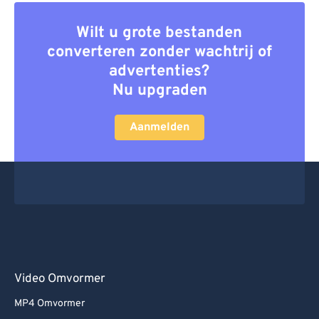
Wilt u grote bestanden
converteren zonder wachtrij of
advertenties?
Nu upgraden
Aanmelden
Video Omvormer
MP4 Omvormer