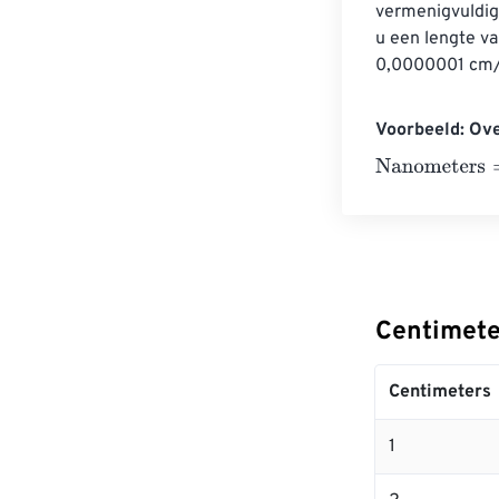
vermenigvuldig
u een lengte v
0,0000001 cm/n
Voorbeeld: Ov
Nanometers
=
1
Centimete
Centimeters
1