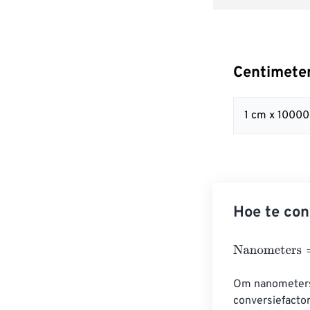
Centimete
1 cm x 1000
Hoe te co
Nanometers
=
C
Om nanometers 
conversiefacto