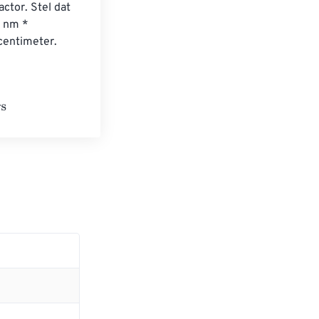
tor. Stel dat 
 nm * 
centimeter.