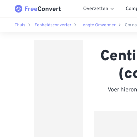
Overzetten
Comp
Thuis
Eenheidsconverter
Lengte Omvormer
Cm na
Cent
(c
Voer hiero