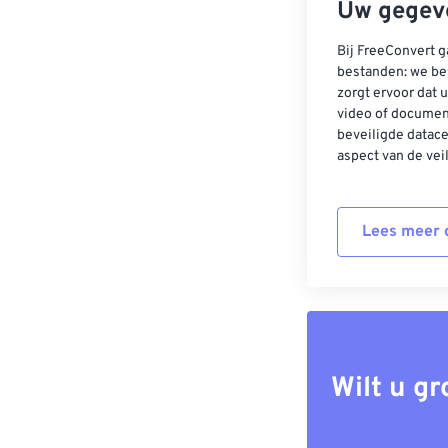
Uw gegeve
Bij FreeConvert g
bestanden: we be
zorgt ervoor dat u
video of documen
beveiligde datac
aspect van de vei
Lees meer o
Wilt u g