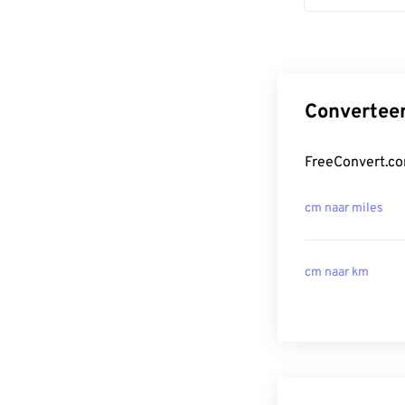
Converteer
FreeConvert.co
cm naar miles
cm naar km