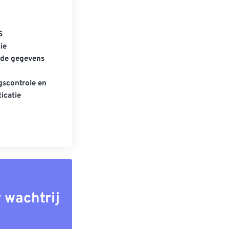
S
ie
gde gegevens
scontrole en
icatie
 wachtrij