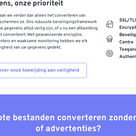
ns, onze prioriteit
aan we verder dan alleen het converteren van
SSL/TL
schermen ze. Ons robuuste beveiligingsframework
Encrypt
w gegevens altijd veilig zijn, of u nu een afbeelding,
t converteert. Met geavanceerde encryptie,
Beveili
enters en waakzame monitoring hebben we elk
Centra
ligheid van uw gegevens gedekt.
Toegang
Authent
ver onze toewijding aan veiligheid
rote bestanden converteren zonder
of advertenties?