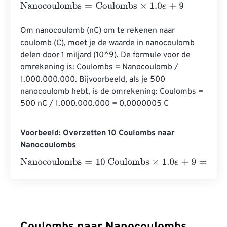
Nanocoulombs
=
Coulombs
×
1.0
e
+
9
Om nanocoulomb (nC) om te rekenen naar 
coulomb (C), moet je de waarde in nanocoulomb 
delen door 1 miljard (10^9). De formule voor de 
omrekening is: Coulombs = Nanocoulomb / 
1.000.000.000. Bijvoorbeeld, als je 500 
nanocoulomb hebt, is de omrekening: Coulombs = 
500 nC / 1.000.000.000 = 0,0000005 C
Voorbeeld: Overzetten 10 Coulombs naar
Nanocoulombs
Nanocoulombs
=
10 Coulombs
×
1.0
e
+
9
=
10000000000
Na