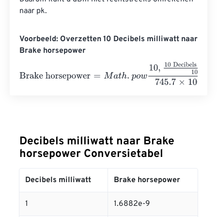
naar pk.
Voorbeeld: Overzetten 10 Decibels milliwatt naar
Brake horsepower
Brake horsepower
=
M
a
t
h
.
p
o
w
10
,
10 Decibels milliwatt
10
7
Decibels milliwatt naar Brake
horsepower Conversietabel
Decibels milliwatt
Brake horsepower
1
1.6882e-9