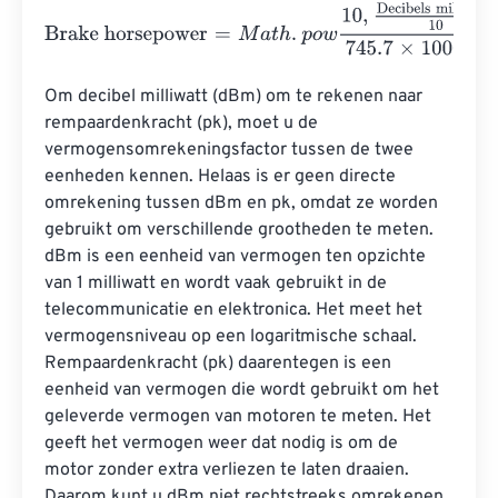
Brake horsepower
=
M
a
t
h
.
p
o
w
10
,
Decibels milliwatt
10
745.
Om decibel milliwatt (dBm) om te rekenen naar 
rempaardenkracht (pk), moet u de 
vermogensomrekeningsfactor tussen de twee 
eenheden kennen. Helaas is er geen directe 
omrekening tussen dBm en pk, omdat ze worden 
gebruikt om verschillende grootheden te meten. 
dBm is een eenheid van vermogen ten opzichte 
van 1 milliwatt en wordt vaak gebruikt in de 
telecommunicatie en elektronica. Het meet het 
vermogensniveau op een logaritmische schaal. 
Rempaardenkracht (pk) daarentegen is een 
eenheid van vermogen die wordt gebruikt om het 
geleverde vermogen van motoren te meten. Het 
geeft het vermogen weer dat nodig is om de 
motor zonder extra verliezen te laten draaien. 
Daarom kunt u dBm niet rechtstreeks omrekenen 