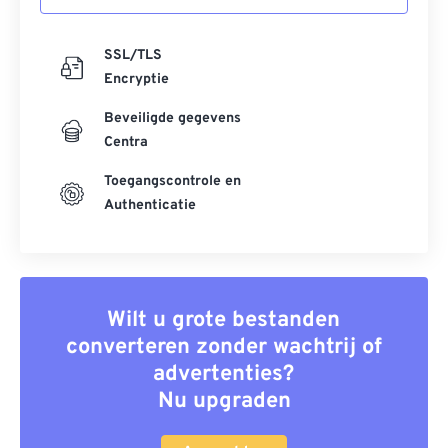
SSL/TLS
Encryptie
Beveiligde gegevens
Centra
Toegangscontrole en
Authenticatie
Wilt u grote bestanden
converteren zonder wachtrij of
advertenties?
Nu upgraden