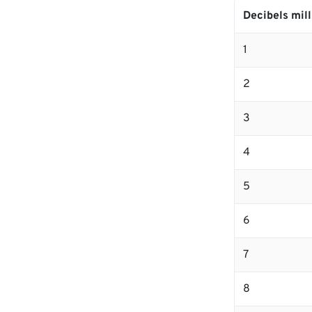
Decibels mill
1
2
3
4
5
6
7
8