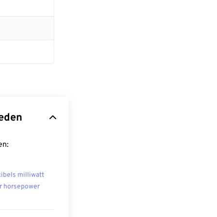
heden
en:
ibels milliwatt
r horsepower