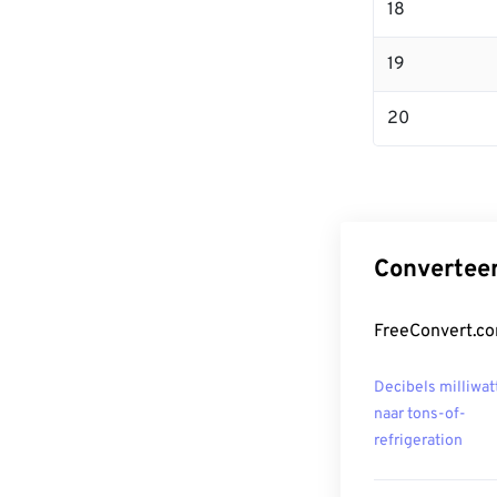
18
19
20
Converteer
FreeConvert.co
Decibels milliwat
naar tons-of-
refrigeration