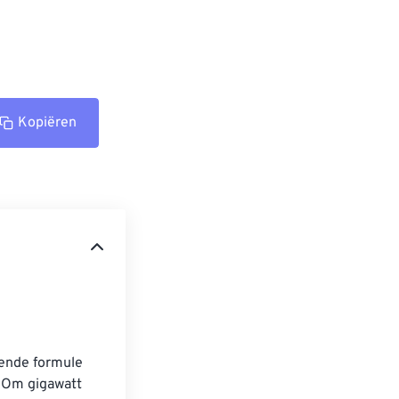
Kopiëren
gende formule 
. Om gigawatt 