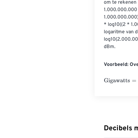
om te rekenen 
1.000.000.000 M
1.000.000.000) 
* log10((2 * 1
logaritme van 
log10(2.000.00
dBm.
Voorbeeld: Ove
Gigawatts
=
M
a
t
Decibels 