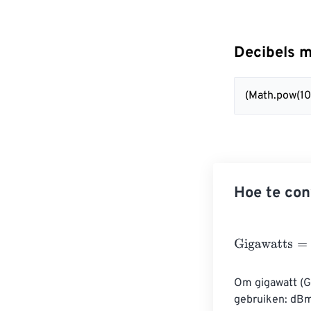
Decibels m
(Math.pow(10,
Hoe te con
Gigawatts
=
M
a
t
Om gigawatt (G
gebruiken: dBm 