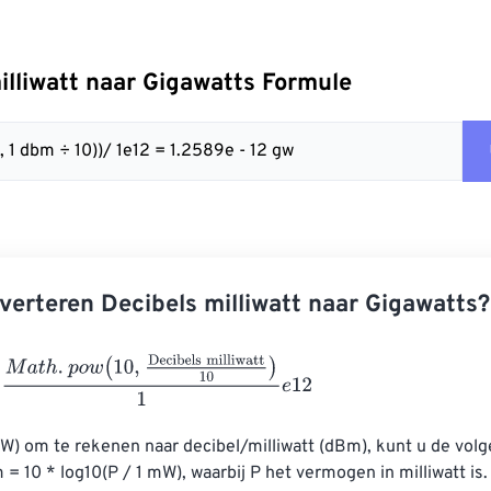
illiwatt naar Gigawatts Formule
 1 dbm ÷ 10))/ 1e12 = 1.2589e - 12 gw
verteren Decibels milliwatt naar Gigawatts?
h
.
p
o
w
(
10
,
Decibels milliwatt
10
)
1
e
12
W) om te rekenen naar decibel/milliwatt (dBm), kunt u de vol
= 10 * log10(P / 1 mW), waarbij P het vermogen in milliwatt is