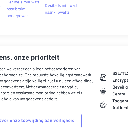
Decibels milliwatt
t
Decibels milliwatt
naar brake-
naar kilowatts
horsepower
ns, onze prioriteit
aan we verder dan alleen het converteren van
SSL/TL
schermen ze. Ons robuuste beveiligingsframework
Encrypt
w gegevens altijd veilig zijn, of u nu een afbeelding,
t converteert. Met geavanceerde encryptie,
Beveili
enters en waakzame monitoring hebben we elk
Centra
ligheid van uw gegevens gedekt.
Toegang
Authent
ver onze toewijding aan veiligheid