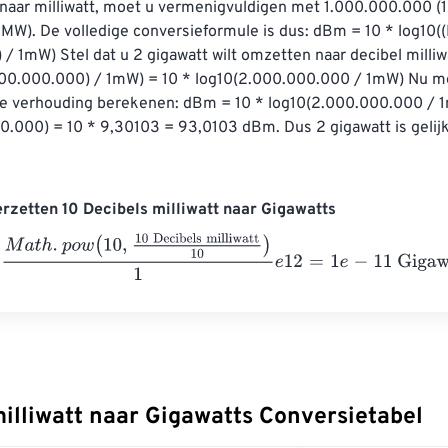
naar milliwatt, moet u vermenigvuldigen met 1.000.000.000 (1
W). De volledige conversieformule is dus: dBm = 10 * log10((
/ 1mW) Stel dat u 2 gigawatt wilt omzetten naar decibel milliw
.000.000.000) / 1mW) = 10 * log10(2.000.000.000 / 1mW) Nu m
de verhouding berekenen: dBm = 10 * log10(2.000.000.000 / 1
0.000) = 10 * 9,30103 = 93,0103 dBm. Dus 2 gigawatt is gelij
rzetten 10 Decibels milliwatt naar Gigawatts
h
.
p
o
w
(
10
,
10 Decibels milliwatt
10
)
1
e
12
=
1
e
-
11
Gigawatts
milliwatt naar Gigawatts Conversietabel