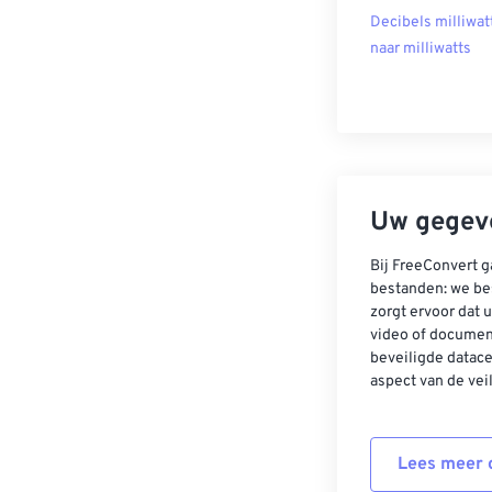
Decibels milliwat
naar milliwatts
Uw gegeve
Bij FreeConvert g
bestanden: we be
zorgt ervoor dat u
video of documen
beveiligde datac
aspect van de vei
Lees meer o