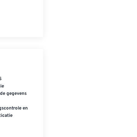
S
ie
gde gegevens
scontrole en
icatie