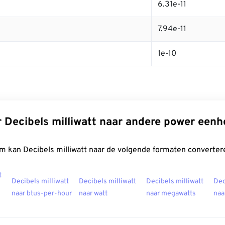
6.31e-11
7.94e-11
1e-10
 Decibels milliwatt naar andere power een
m kan Decibels milliwatt naar de volgende formaten converter
t
Decibels milliwatt
Decibels milliwatt
Decibels milliwatt
Dec
naar btus-per-hour
naar watt
naar megawatts
naa