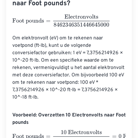
naar Foot pounds?
Foot pounds
=
Electronvolts
8462346351446645000
Om elektronvolt (eV) om te rekenen naar 
voetpond (ft-lb), kunt u de volgende 
conversiefactor gebruiken: 1 eV = 7,3756214926 × 
10^-20 ft-lb. Om een ​​specifieke waarde om te 
rekenen, vermenigvuldigt u het aantal elektronvolt 
met deze conversiefactor. Om bijvoorbeeld 100 eV 
om te rekenen naar voetpond: 100 eV * 
7,3756214926 × 10^-20 ft-lb = 7,3756214926 × 
10^-18 ft-lb.
Voorbeeld: Overzetten 10 Electronvolts naar Foot
pounds
Foot pounds
=
10 Electronvolts
8462346351446645000