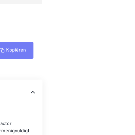
Kopiëren
actor 
rmenigvuldigt 