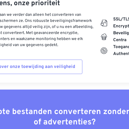
ns, onze prioriteit
aan we verder dan alleen het converteren van
SSL/TL
schermen ze. Ons robuuste beveiligingsframework
Encrypt
w gegevens altijd veilig zijn, of u nu een afbeelding,
t converteert. Met geavanceerde encryptie,
Beveili
enters en waakzame monitoring hebben we elk
Centra
ligheid van uw gegevens gedekt.
Toegang
Authent
ver onze toewijding aan veiligheid
rote bestanden converteren zonder
of advertenties?