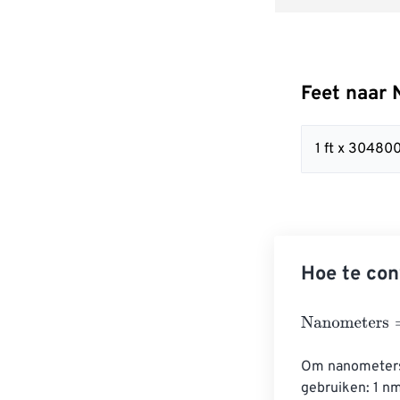
Feet naar
1 ft x 3048
Hoe te con
Nanometers
=
F
Om nanometers 
gebruiken: 1 n