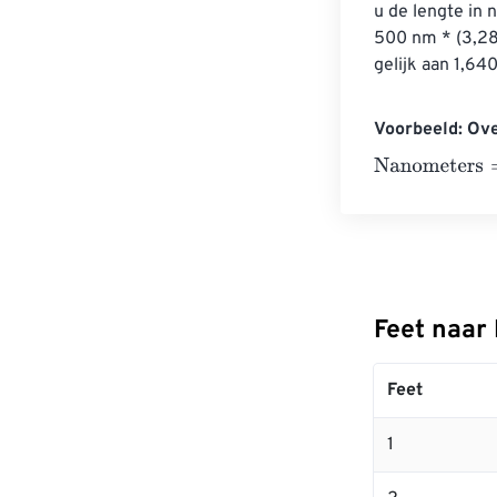
u de lengte in 
500 nm * (3,28
gelijk aan 1,64
Voorbeeld: Ov
Nanometers
=
1
Feet naar
Feet
1