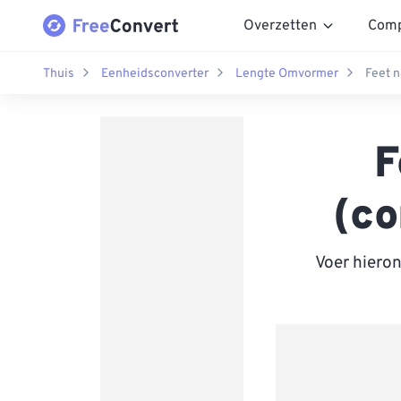
Overzetten
Comp
Thuis
Eenheidsconverter
Lengte Omvormer
Feet 
F
(co
Voer hiero