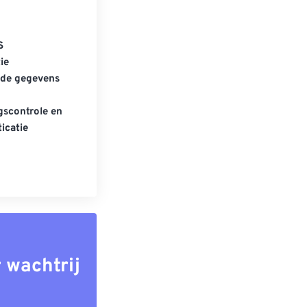
S
ie
gde gegevens
scontrole en
icatie
 wachtrij