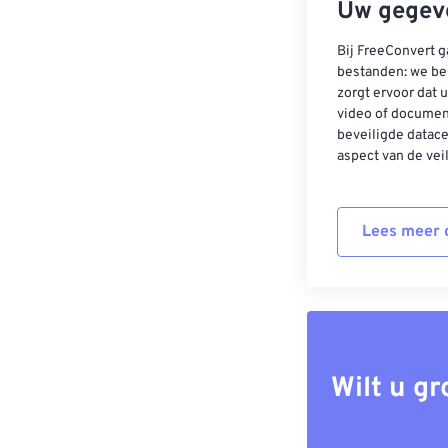
Uw gegeve
Bij FreeConvert g
bestanden: we be
zorgt ervoor dat u
video of documen
beveiligde datac
aspect van de vei
Lees meer o
Wilt u g