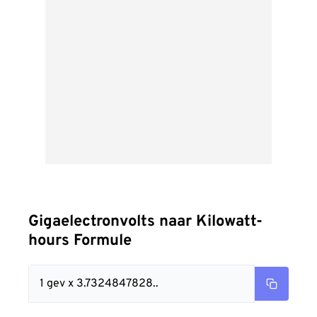
Gigaelectronvolts naar Kilowatt-
hours Formule
1 gev x 3.7324847828..