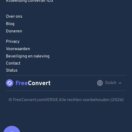
Afbeelding converter iOS
Over ons
Blog
Doneren
Privacy
Voorwaarden
Beveiliging en naleving
Contact
Status
Dutch
English
Deutsch
© FreeConvert.comVERSIE Alle rechten voorbehouden (2026)
Español
Français
Português