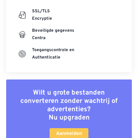
SSL/TLS
Encryptie
Beveiligde gegevens
Centra
Toegangscontrole en
Authenticatie
Wilt u grote bestanden
converteren zonder wachtrij of
advertenties?
Nu upgraden
Aanmelden