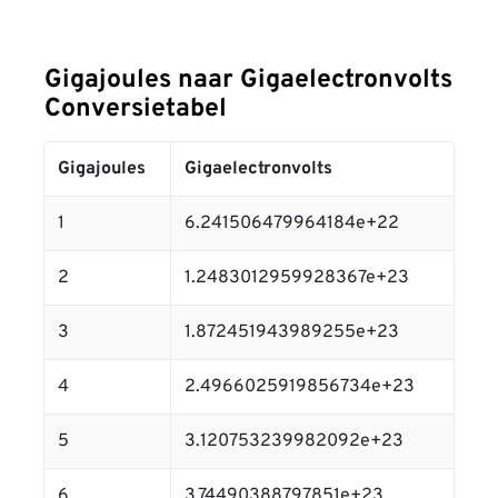
Gigajoules naar Gigaelectronvolts
Conversietabel
Gigajoules
Gigaelectronvolts
1
6.241506479964184e+22
2
1.2483012959928367e+23
3
1.872451943989255e+23
4
2.4966025919856734e+23
5
3.120753239982092e+23
6
3.74490388797851e+23