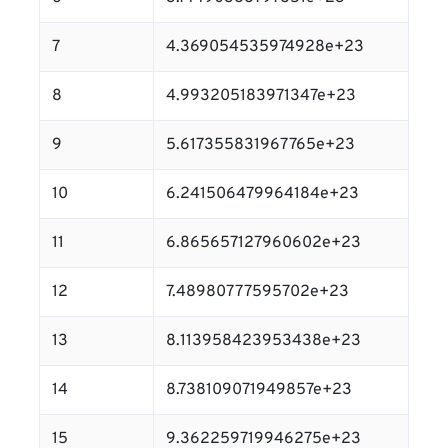
7
4.369054535974928e+23
8
4.993205183971347e+23
9
5.617355831967765e+23
10
6.241506479964184e+23
11
6.865657127960602e+23
12
7.48980777595702e+23
13
8.113958423953438e+23
14
8.738109071949857e+23
15
9.362259719946275e+23