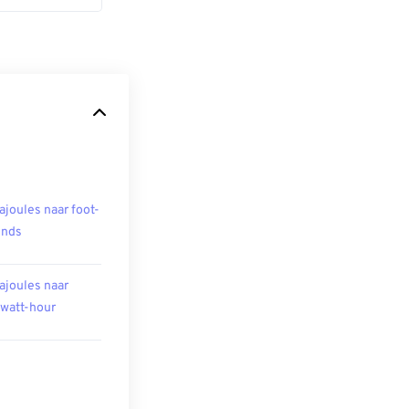
ajoules naar foot-
unds
ajoules naar
owatt-hour