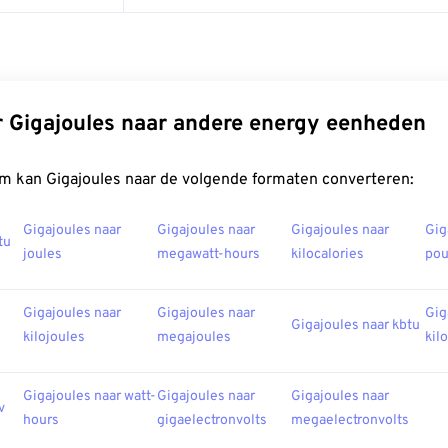
 Gigajoules naar andere energy eenheden
m kan Gigajoules naar de volgende formaten converteren:
Gigajoules naar
Gigajoules naar
Gigajoules naar
Gig
tu
joules
megawatt-hours
kilocalories
po
Gigajoules naar
Gigajoules naar
Gig
Gigajoules naar kbtu
kilojoules
megajoules
kil
Gigajoules naar watt-
Gigajoules naar
Gigajoules naar
v
hours
gigaelectronvolts
megaelectronvolts