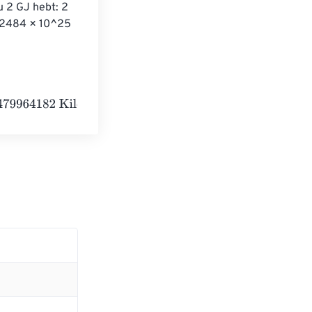
u 2 GJ hebt: 2 
1,2484 × 10^25 
Kiloelectronvolts