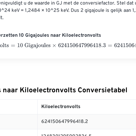
igvuldigt u de waarde in GJ met de conversiefactor. Stel dat 
^24 keV = 1,2484 × 10^25 keV. Dus 2 gigajoule is gelijk aan 
t.
rzetten 10 Gigajoules naar Kiloelectronvolts
ts
=
10 Gigajoules
×
624150647996418.3
=
6241506479964182
 naar Kiloelectronvolts Conversietabel
Kiloelectronvolts
624150647996418.2