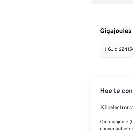
Gigajoules
1 GJ x 6241
Hoe te con
Kiloelectronvol
Om gigajoule (G
conversiefactor