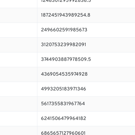
1248301295992836.5
1872451943989254.8
2496602591985673
3120753239982091
3744903887978509.5
4369054535974928
4993205183971346
5617355831967764
6241506479964182
6865657127960601