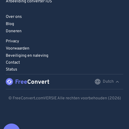
Afbeelding converter iOS
Over ons
Blog
Doneren
Privacy
Voorwaarden
Beveiliging en naleving
Contact
Status
Dutch
English
Deutsch
© FreeConvert.comVERSIE Alle rechten voorbehouden (2026)
Español
Français