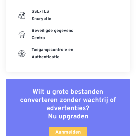
SSL/TLS
Encryptie
Beveiligde gegevens
Centra
Toegangscontrole en
Authenticatie
Wilt u grote bestanden
converteren zonder wachtrij of
advertenties?
Nu upgraden
Aanmelden