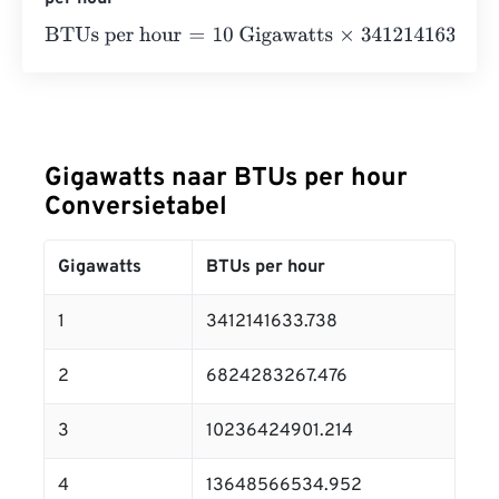
BTUs per hour
=
10 Gigawatts
×
3412141633.738
=
3412141
Gigawatts naar BTUs per hour
Conversietabel
Gigawatts
BTUs per hour
1
3412141633.738
2
6824283267.476
3
10236424901.214
4
13648566534.952