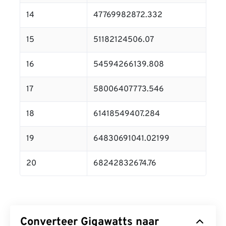
14
47769982872.332
15
51182124506.07
16
54594266139.808
17
58006407773.546
18
61418549407.284
19
64830691041.02199
20
68242832674.76
Converteer Gigawatts naar