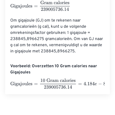
Gigajoules
=
Gram calories
239005736.14
Om gigajoule (GJ) om te rekenen naar 
gramcalorieën (g cal), kunt u de volgende 
omrekeningsfactor gebruiken: 1 gigajoule = 
238845,8966275 gramcalorieën. Om van GJ naar 
g cal om te rekenen, vermenigvuldigt u de waarde 
in gigajoule met 238845,8966275.
Voorbeeld: Overzetten 10 Gram calories naar
Gigajoules
Gigajoules
=
10 Gram calories
239005736.14
=
4.184
e
-
8
Gi