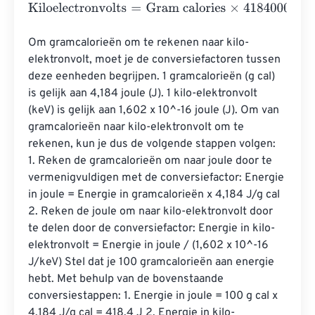
Kiloelectronvolts
=
Gram calories
×
41840000000000000
Om gramcalorieën om te rekenen naar kilo-
elektronvolt, moet je de conversiefactoren tussen 
deze eenheden begrijpen. 1 gramcalorieën (g cal) 
is gelijk aan 4,184 joule (J). 1 kilo-elektronvolt 
(keV) is gelijk aan 1,602 x 10^-16 joule (J). Om van 
gramcalorieën naar kilo-elektronvolt om te 
rekenen, kun je dus de volgende stappen volgen: 
1. Reken de gramcalorieën om naar joule door te 
vermenigvuldigen met de conversiefactor: Energie 
in joule = Energie in gramcalorieën x 4,184 J/g cal 
2. Reken de joule om naar kilo-elektronvolt door 
te delen door de conversiefactor: Energie in kilo-
elektronvolt = Energie in joule / (1,602 x 10^-16 
J/keV) Stel dat je 100 gramcalorieën aan energie 
hebt. Met behulp van de bovenstaande 
conversiestappen: 1. Energie in joule = 100 g cal x 
4,184 J/g cal = 418,4 J 2. Energie in kilo-