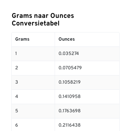
Grams naar Ounces
Conversietabel
Grams
Ounces
1
0.035274
2
0.0705479
3
0.1058219
4
0.1410958
5
0.1763698
6
0.2116438