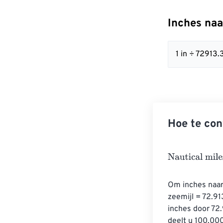
Inches naa
1 in ÷ 7291
Hoe te con
Nautical miles
=
Om inches naar
zeemijl = 72.91
inches door 72.
deelt u 100.000