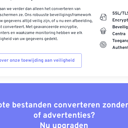
aan we verder dan alleen het converteren van
SSL/TL
schermen ze. Ons robuuste beveiligingsframework
Encrypt
w gegevens altijd veilig zijn, of u nu een afbeelding,
t converteert. Met geavanceerde encryptie,
Beveili
enters en waakzame monitoring hebben we elk
Centra
ligheid van uw gegevens gedekt.
Toegang
Authent
ver onze toewijding aan veiligheid
rote bestanden converteren zonder
of advertenties?
Nu upgraden