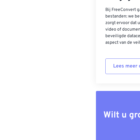
Bij FreeConvert g
bestanden: we be
zorgt ervoor dat u
video of documen
beveiligde datac
aspect van de vei
Lees meer o
Wilt u g