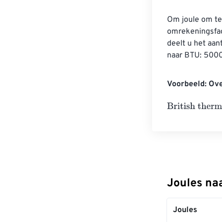
Om joule om te 
omrekeningsfac
deelt u het aan
naar BTU: 5000 
Voorbeeld: Ove
British thermal
Joules naa
Joules