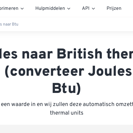
rimeren
Hulpmiddelen
API
Prijzen
s naar Btu
les naar British the
s (converteer Joules
Btu)
 een waarde in en wij zullen deze automatisch omzett
thermal units