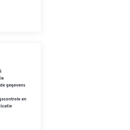
S
ie
gde gegevens
scontrole en
icatie