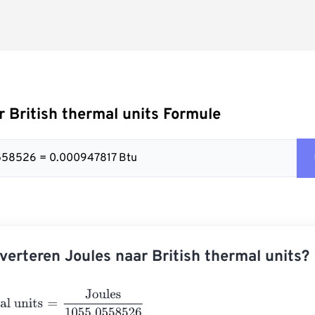
r British thermal units Formule
0558526 = 0.000947817 Btu
verteren Joules naar British thermal units?
 units
=
Joules
1055.0558526