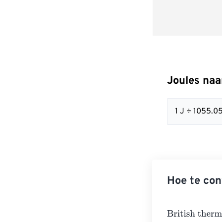
Joules naa
1 J ÷ 1055.
Hoe te con
British thermal