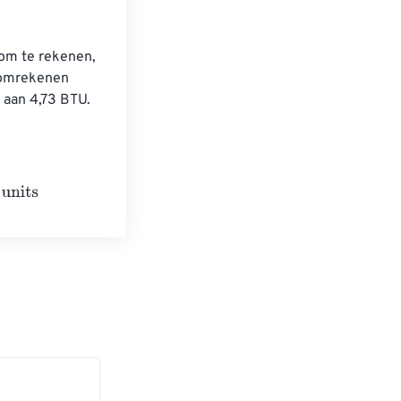
 
om te rekenen, 
t omrekenen 
 aan 4,73 BTU.
its