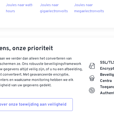
Joules naar watt-
Joules naar
Joules naar
hours
gigaelectronvolts
megaelectronvolts
ns, onze prioriteit
aan we verder dan alleen het converteren van
SSL/TL
schermen ze. Ons robuuste beveiligingsframework
Encrypt
w gegevens altijd veilig zijn, of u nu een afbeelding,
t converteert. Met geavanceerde encryptie,
Beveili
enters en waakzame monitoring hebben we elk
Centra
ligheid van uw gegevens gedekt.
Toegang
Authent
ver onze toewijding aan veiligheid