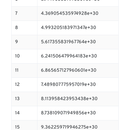
7
4.369054535974928e+30
8
4.993205183971347e+30
9
5.617355831967764e+30
10
6.241506479964183e+30
11
6.865657127960601e+30
12
7.489807775957019e+30
13
8.113958423953438e+30
14
8.738109071949856e+30
15
9.362259719946275e+30