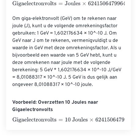
Gigaelectronvolts
=
Joules
×
6241506479964183200000
Om giga-elektronvolt (GeV) om te rekenen naar 
joule (J), kunt u de volgende omrekeningsfactor 
gebruiken: 1 GeV = 1,602176634 × 10^-10 J. Om 
GeV naar J om te rekenen, vermenigvuldigt u de 
waarde in GeV met deze omrekeningsfactor. Als u 
bijvoorbeeld een waarde van 5 GeV hebt, kunt u 
deze omrekenen naar joule met de volgende 
berekening: 5 GeV * 1,602176634 × 10^-10 J/GeV 
= 8,01088317 × 10^-10 J. 5 GeV is dus gelijk aan 
ongeveer 8,01088317 × 10^-10 joule.
Voorbeeld: Overzetten 10 Joules naar
Gigaelectronvolts
Gigaelectronvolts
=
10 Joules
×
62415064799641832000