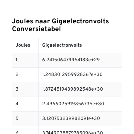
Joules naar Gigaelectronvolts
Conversietabel
Joules
Gigaelectronvolts
1
6.241506479964183e+29
2
1.2483012959928367e+30
3
1.8724519439892548e+30
4
2.4966025919856735e+30
5
3.120753239982091e+30
6
3.7449038879785096e+30