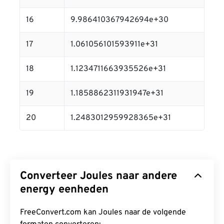
16
9.986410367942694e+30
17
1.061056101593911e+31
18
1.1234711663935526e+31
19
1.1858862311931947e+31
20
1.2483012959928365e+31
Converteer Joules naar andere
energy eenheden
FreeConvert.com kan Joules naar de volgende