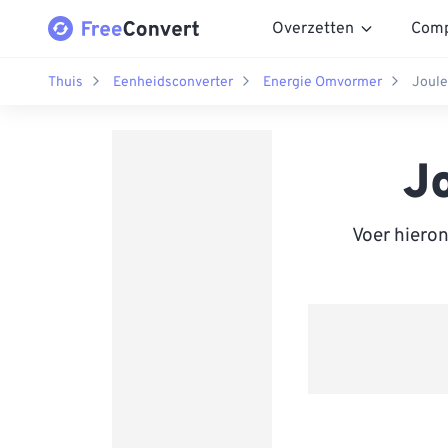
Overzetten
Comp
Thuis
Eenheidsconverter
Energie Omvormer
Joule
J
Voer hiero