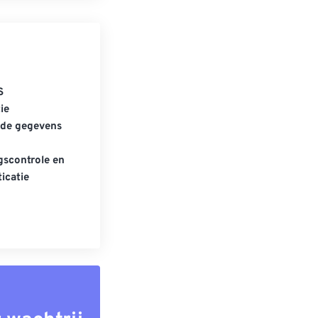
S
ie
gde gegevens
scontrole en
icatie