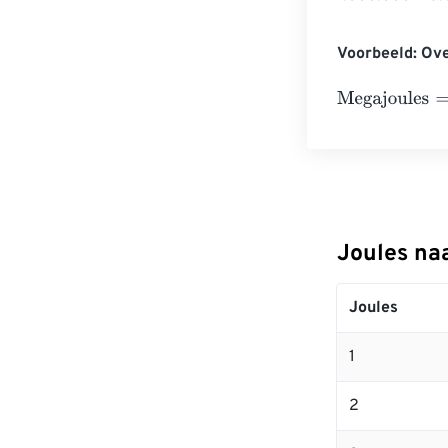
Voorbeeld: Ove
Megajoules
=
10
Joules na
Joules
1
2