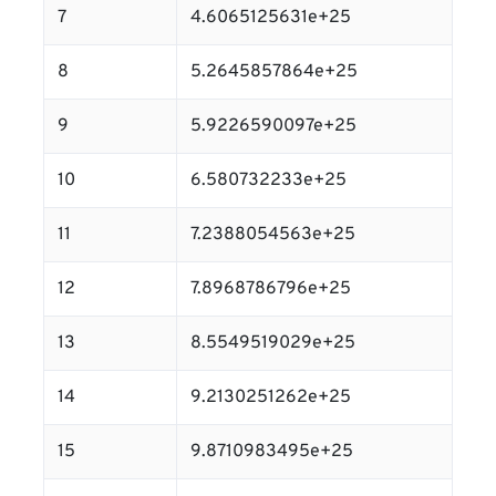
7
4.6065125631e+25
8
5.2645857864e+25
9
5.9226590097e+25
10
6.580732233e+25
11
7.2388054563e+25
12
7.8968786796e+25
13
8.5549519029e+25
14
9.2130251262e+25
15
9.8710983495e+25