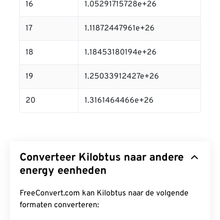
16
1.05291715728e+26
17
1.11872447961e+26
18
1.18453180194e+26
19
1.25033912427e+26
20
1.3161464466e+26
Converteer Kilobtus naar andere
energy eenheden
FreeConvert.com kan Kilobtus naar de volgende
formaten converteren: