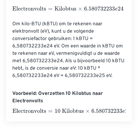
Electronvolts
=
Kilobtus
×
6.580732233
e
24
Om kilo-BTU (kBTU) om te rekenen naar 
elektronvolt (eV), kunt u de volgende 
conversiefactor gebruiken: 1 kBTU = 
6,580732233e24 eV. Om een ​​waarde in kBTU om 
te rekenen naar eV, vermenigvuldigt u de waarde 
met 6,580732233e24. Als u bijvoorbeeld 10 kBTU 
hebt, is de conversie naar eV: 10 kBTU * 
6,580732233e24 eV = 6,580732233e25 eV.
Voorbeeld: Overzetten 10 Kilobtus naar
Electronvolts
Electronvolts
=
10 Kilobtus
×
6.580732233
e
24
=
6.58073