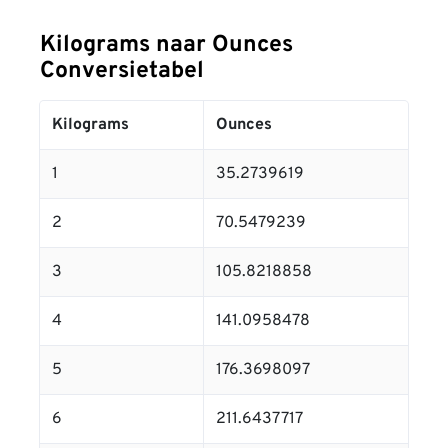
Kilograms naar Ounces
Conversietabel
Kilograms
Ounces
1
35.2739619
2
70.5479239
3
105.8218858
4
141.0958478
5
176.3698097
6
211.6437717