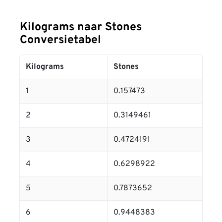
Kilograms naar Stones
Conversietabel
Kilograms
Stones
1
0.157473
2
0.3149461
3
0.4724191
4
0.6298922
5
0.7873652
6
0.9448383