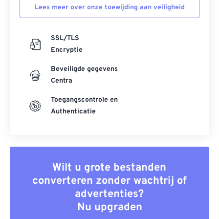
Lees meer over onze toewijding aan veiligheid
SSL/TLS
Encryptie
Beveiligde gegevens
Centra
Toegangscontrole en
Authenticatie
Wilt u grote bestanden
converteren zonder wachtrij of
advertenties?
Nu upgraden