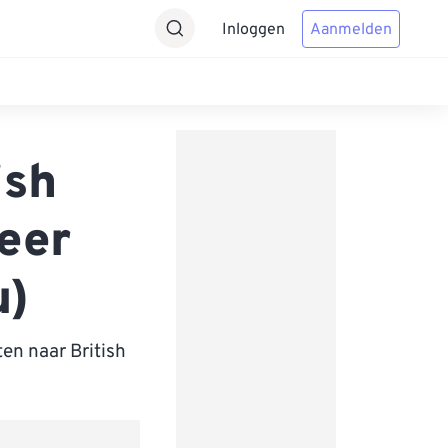
Inloggen
Aanmelden
ish
teer
u)
en naar British