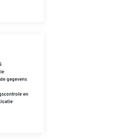
S
ie
gde gegevens
scontrole en
icatie