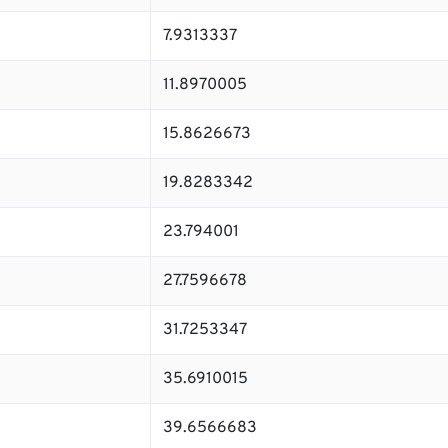
7.9313337
11.8970005
15.8626673
19.8283342
23.794001
27.7596678
31.7253347
35.6910015
39.6566683