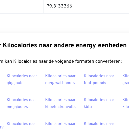
79.3133366
 Kilocalories naar andere energy eenheden
m kan Kilocalories naar de volgende formaten converteren:
Kilocalories naar
Kilocalories naar
Kilocalories naar
Kil
gigajoules
megawatt-hours
foot-pounds
gra
Kilocalories naar
Kilocalories naar
Kilocalories naar
Kil
megajoules
kiloelectronvolts
kbtu
kil
Kilocalories naar
Kilocalories naar
Kilocalories naar
ev