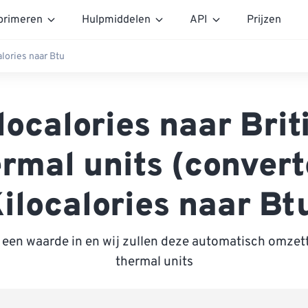
rimeren
Hulpmiddelen
API
Prijzen
alories naar Btu
localories naar Brit
rmal units (conver
ilocalories naar Bt
 een waarde in en wij zullen deze automatisch omzett
thermal units