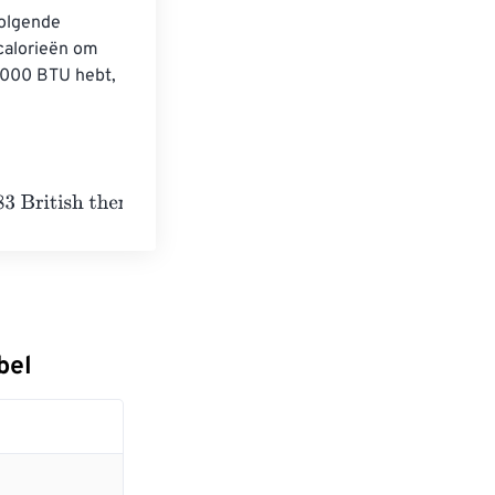
volgende 
calorieën om 
1000 BTU hebt, 
hermal units
bel