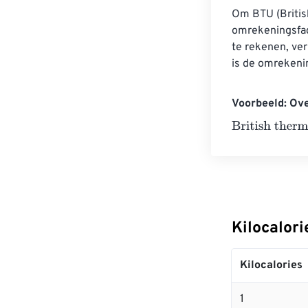
Om BTU (British
omrekeningsfac
te rekenen, ve
is de omrekeni
Voorbeeld: Ove
British thermal
Kilocalori
Kilocalories
1