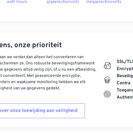
watt-hours
gigaelectronvolts
megaelectronvolts
ns, onze prioriteit
aan we verder dan alleen het converteren van
SSL/TL
schermen ze. Ons robuuste beveiligingsframework
Encrypt
w gegevens altijd veilig zijn, of u nu een afbeelding,
t converteert. Met geavanceerde encryptie,
Beveili
enters en waakzame monitoring hebben we elk
Centra
ligheid van uw gegevens gedekt.
Toegang
Authent
ver onze toewijding aan veiligheid