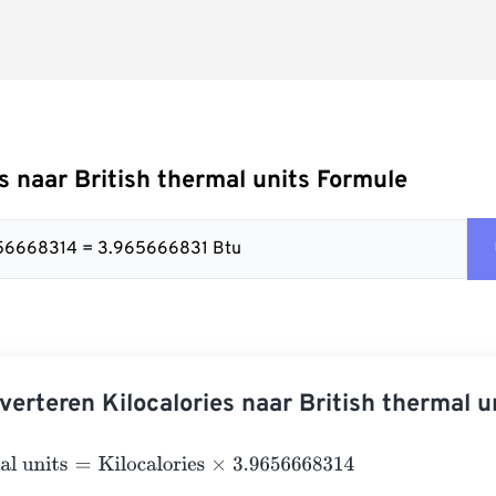
es naar British thermal units Formule
9656668314 = 3.965666831 Btu
verteren Kilocalories naar British thermal u
 units
=
Kilocalories
×
3.9656668314