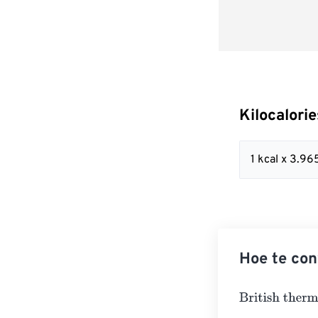
Kilocalori
1 kcal x 3.
Hoe te con
British thermal