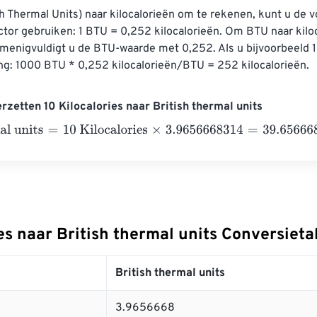
 Thermal Units) naar kilocalorieën om te rekenen, kunt u de 
tor gebruiken: 1 BTU = 0,252 kilocalorieën. Om BTU naar kilo
rmenigvuldigt u de BTU-waarde met 0,252. Als u bijvoorbeeld 
ng: 1000 BTU * 0,252 kilocalorieën/BTU = 252 kilocalorieën.
rzetten 10 Kilocalories naar British thermal units
 units
=
10 Kilocalories
×
3.9656668314
=
39.6566683
British t
es naar British thermal units Conversieta
British thermal units
3.9656668