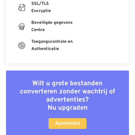
SSL/TLS
Encryptie
Beveiligde gegevens
Centra
Toegangscontrole en
Authenticatie
Wilt u grote bestanden
converteren zonder wachtrij of
advertenties?
Nu upgraden
Aanmelden