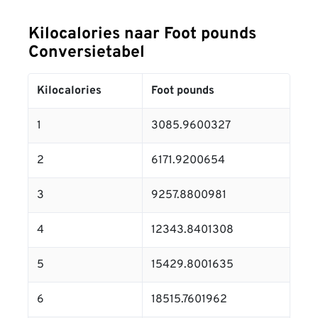
Kilocalories naar Foot pounds
Conversietabel
Kilocalories
Foot pounds
1
3085.9600327
2
6171.9200654
3
9257.8800981
4
12343.8401308
5
15429.8001635
6
18515.7601962