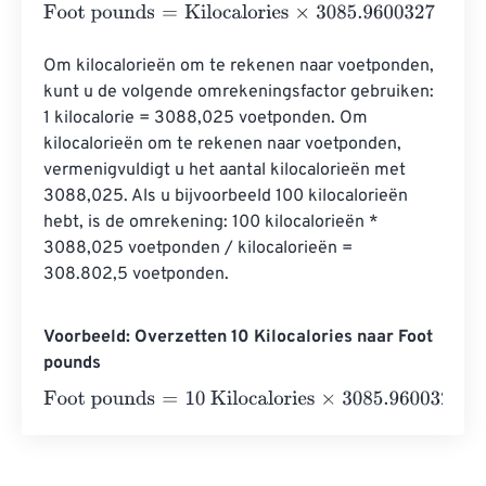
Foot pounds
=
Kilocalories
×
3085.9600327
Om kilocalorieën om te rekenen naar voetponden, 
kunt u de volgende omrekeningsfactor gebruiken: 
1 kilocalorie = 3088,025 voetponden. Om 
kilocalorieën om te rekenen naar voetponden, 
vermenigvuldigt u het aantal kilocalorieën met 
3088,025. Als u bijvoorbeeld 100 kilocalorieën 
hebt, is de omrekening: 100 kilocalorieën * 
3088,025 voetponden / kilocalorieën = 
308.802,5 voetponden.
Voorbeeld: Overzetten 10 Kilocalories naar Foot
pounds
Foot pounds
=
10 Kilocalories
×
3085.9600327
=
30859.6