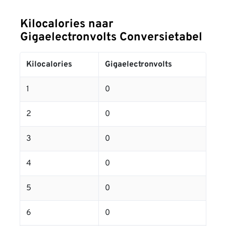
Kilocalories naar
Gigaelectronvolts Conversietabel
Kilocalories
Gigaelectronvolts
1
0
2
0
3
0
4
0
5
0
6
0