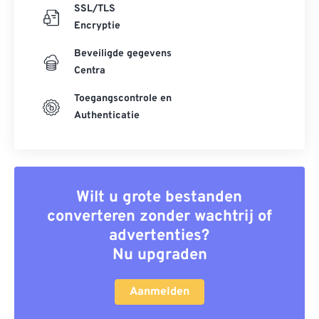
SSL/TLS
Encryptie
Beveiligde gegevens
Centra
Toegangscontrole en
Authenticatie
Wilt u grote bestanden
converteren zonder wachtrij of
advertenties?
Nu upgraden
Aanmelden