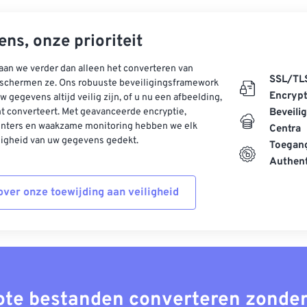
ns, onze prioriteit
aan we verder dan alleen het converteren van
SSL/TL
schermen ze. Ons robuuste beveiligingsframework
Encrypt
w gegevens altijd veilig zijn, of u nu een afbeelding,
t converteert. Met geavanceerde encryptie,
Beveili
enters en waakzame monitoring hebben we elk
Centra
ligheid van uw gegevens gedekt.
Toegang
Authent
ver onze toewijding aan veiligheid
rote bestanden converteren zonder