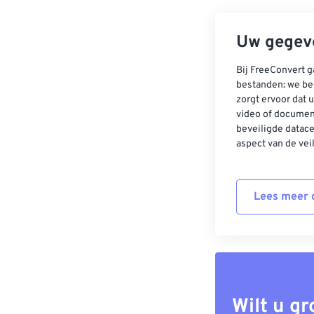
Uw gegeve
Bij FreeConvert g
bestanden: we be
zorgt ervoor dat u
video of documen
beveiligde datac
aspect van de vei
Lees meer o
Wilt u g