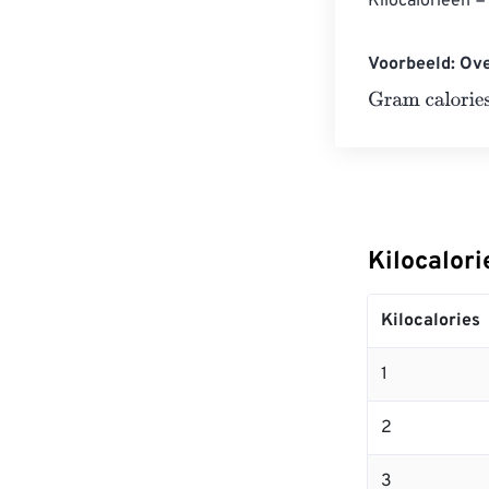
Kilocalorieën =
Voorbeeld: Ove
Gram calories
=
Kilocalor
Kilocalories
1
2
3