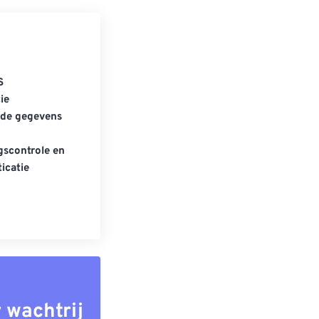
S
ie
gde gegevens
scontrole en
icatie
 wachtrij