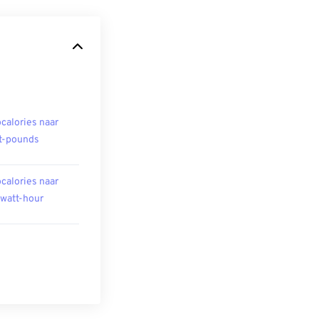
ocalories naar
t-pounds
ocalories naar
owatt-hour