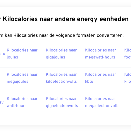
 Kilocalories naar andere energy eenheden
m kan Kilocalories naar de volgende formaten converteren:
Kilocalories naar
Kilocalories naar
Kilocalories naar
Kil
btu
joules
gigajoules
megawatt-hours
foo
Kilocalories naar
Kilocalories naar
Kilocalories naar
Kil
megajoules
kiloelectronvolts
kbtu
kil
Kilocalories naar
Kilocalories naar
Kilocalories naar
ev
watt-hours
gigaelectronvolts
megaelectronvolts