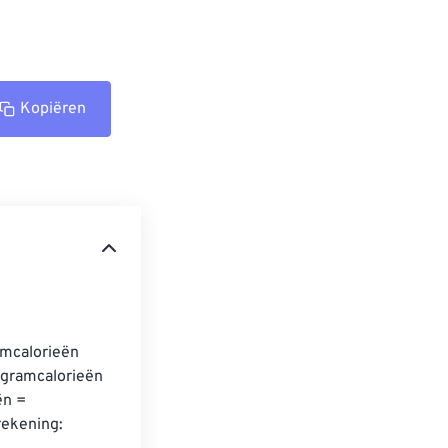
Kopiëren
amcalorieën 
m gramcalorieën 
ën = 
rekening: 