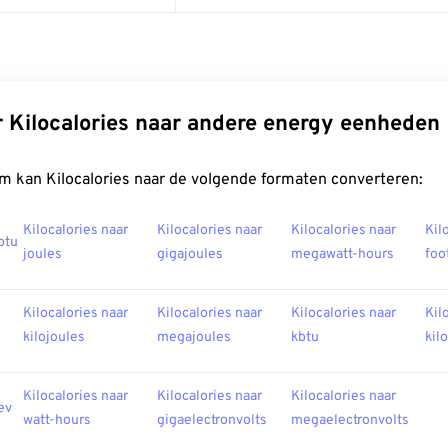
 Kilocalories naar andere energy eenheden
m kan Kilocalories naar de volgende formaten converteren:
Kilocalories naar
Kilocalories naar
Kilocalories naar
Kil
btu
joules
gigajoules
megawatt-hours
foo
Kilocalories naar
Kilocalories naar
Kilocalories naar
Kil
kilojoules
megajoules
kbtu
kil
Kilocalories naar
Kilocalories naar
Kilocalories naar
ev
watt-hours
gigaelectronvolts
megaelectronvolts