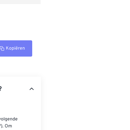
Kopiëren
?
 volgende 
V). Om 