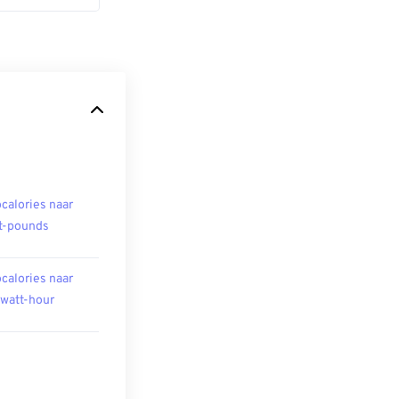
ocalories naar
t-pounds
ocalories naar
owatt-hour