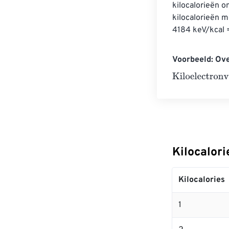
kilocalorieën o
kilocalorieën m
4184 keV/kcal 
Voorbeeld: Ove
Kiloelectronvol
Kilocalori
Kilocalories
1