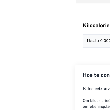
Kilocalori
1 kcal x 0.
Hoe te con
Kiloelectronvol
Om kilocalorieë
omrekeningsfact