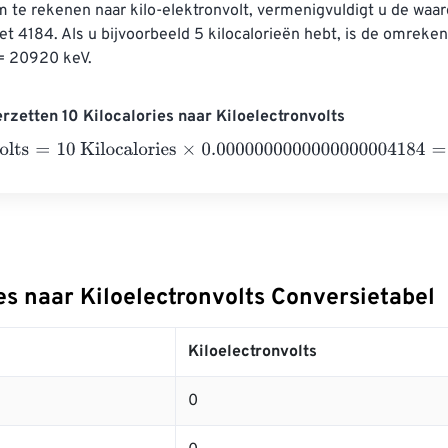
m te rekenen naar kilo-elektronvolt, vermenigvuldigt u de waar
et 4184. Als u bijvoorbeeld 5 kilocalorieën hebt, is de omrekeni
= 20920 keV.
rzetten 10 Kilocalories naar Kiloelectronvolts
ts
=
10 Kilocalories
×
0.0000000000000000004184
=
0
Kiloelec
es naar Kiloelectronvolts Conversietabel
Kiloelectronvolts
0