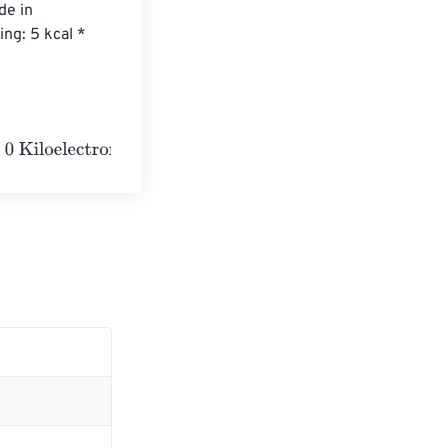
de in 
ng: 5 kcal * 
tronvolts