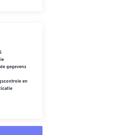
S
ie
gde gegevens
scontrole en
icatie