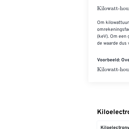
Kilowatt-hours
Om kilowattuur 
omrekeningsfact
(keV). Om een ​
de waarde dus 
Voorbeeld: Ove
Kilowatt-hours
Kiloelect
Kiloelectronv