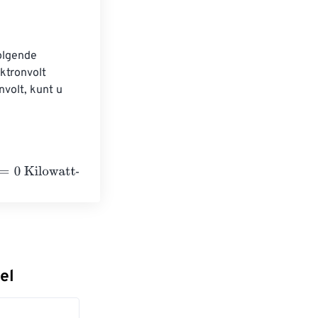
olgende 
ktronvolt 
volt, kunt u 
ours
el