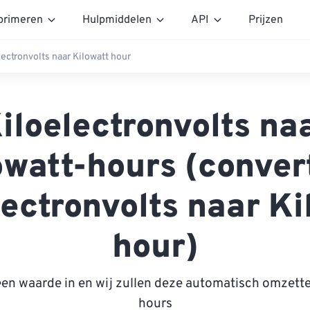
rimeren
Hulpmiddelen
API
Prijzen
lectronvolts naar Kilowatt hour
iloelectronvolts na
owatt-hours (conver
lectronvolts naar Ki
hour)
een waarde in en wij zullen deze automatisch omzette
hours