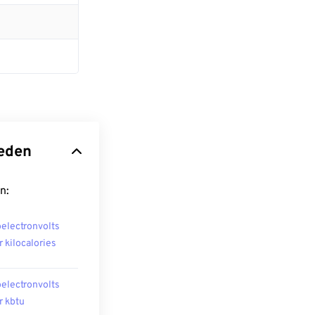
heden
n:
oelectronvolts
r kilocalories
oelectronvolts
r kbtu