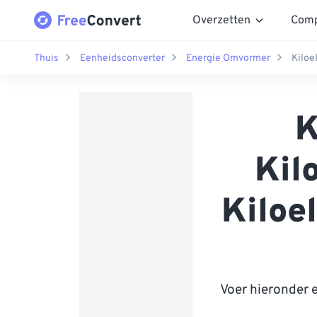
Overzetten
Comp
Thuis
Eenheidsconverter
Energie Omvormer
Kiloe
K
Kil
Kiloe
Voer hieronder 