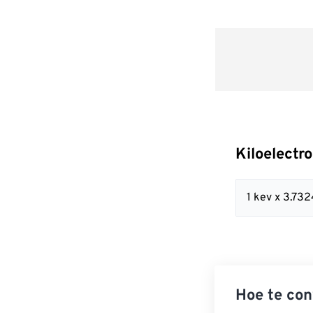
Kiloelectr
1 kev x 3.7
Hoe te con