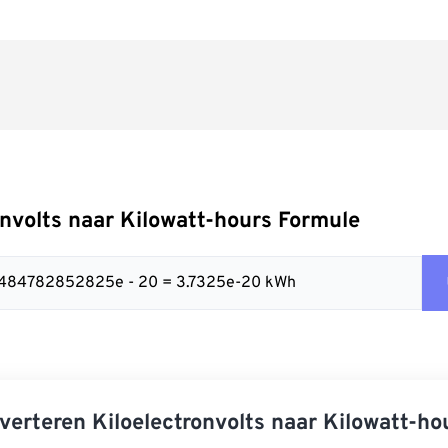
onvolts naar Kilowatt-hours Formule
32484782852825e - 20 = 3.7325e-20 kWh
verteren Kiloelectronvolts naar Kilowatt-ho