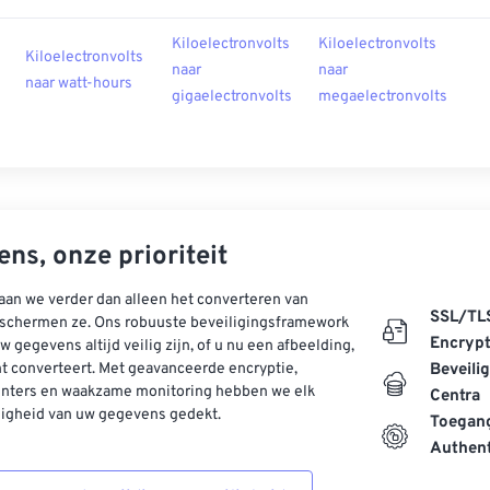
Kiloelectronvolts
Kiloelectronvolts
Kiloelectronvolts
naar
naar
naar watt-hours
gigaelectronvolts
megaelectronvolts
ns, onze prioriteit
aan we verder dan alleen het converteren van
SSL/TL
schermen ze. Ons robuuste beveiligingsframework
Encrypt
w gegevens altijd veilig zijn, of u nu een afbeelding,
t converteert. Met geavanceerde encryptie,
Beveili
enters en waakzame monitoring hebben we elk
Centra
ligheid van uw gegevens gedekt.
Toegang
Authent