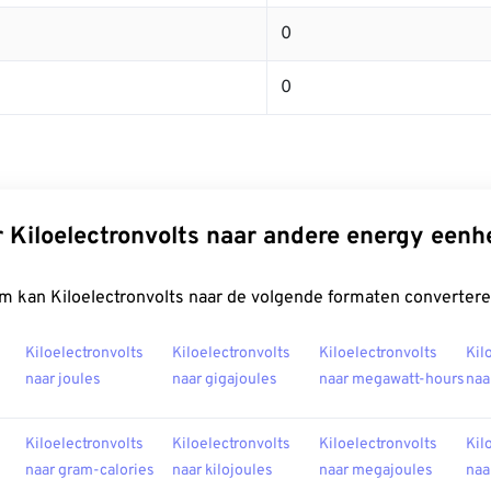
0
0
 Kiloelectronvolts naar andere energy een
m kan Kiloelectronvolts naar de volgende formaten convertere
Kiloelectronvolts
Kiloelectronvolts
Kiloelectronvolts
Kil
naar joules
naar gigajoules
naar megawatt-hours
naa
Kiloelectronvolts
Kiloelectronvolts
Kiloelectronvolts
Kil
naar gram-calories
naar kilojoules
naar megajoules
naa