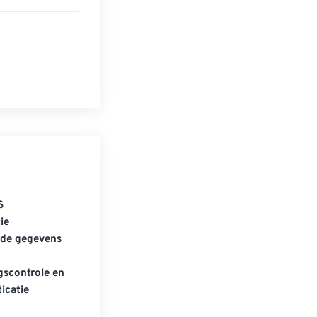
S
ie
gde gegevens
scontrole en
icatie