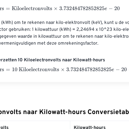
=
Kiloelectronvolts
×
3.732484782852825
e
-
20
(kWh) om te rekenen naar kilo-elektronvolt (keV), kunt u de v
or gebruiken: 1 kilowattuur (kWh) = 2,24694 x 10^23 kilo-ele
​gegeven waarde in kilowattuur om te rekenen naar kilo-elektron
vermenigvuldigen met deze omrekeningsfactor.
rzetten 10 Kiloelectronvolts naar Kilowatt-hours
=
10 Kiloelectronvolts
×
3.732484782852825
e
-
20
=
0
Kilowatt-h
ronvolts naar Kilowatt-hours Conversietab
olts
Kilowatt-hours