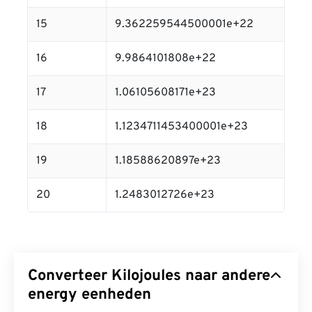
15
9.362259544500001e+22
16
9.9864101808e+22
17
1.06105608171e+23
18
1.1234711453400001e+23
19
1.18588620897e+23
20
1.2483012726e+23
Converteer Kilojoules naar andere
energy eenheden