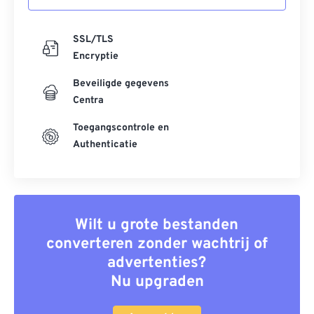
SSL/TLS
Encryptie
Beveiligde gegevens
Centra
Toegangscontrole en
Authenticatie
Wilt u grote bestanden
converteren zonder wachtrij of
advertenties?
Nu upgraden