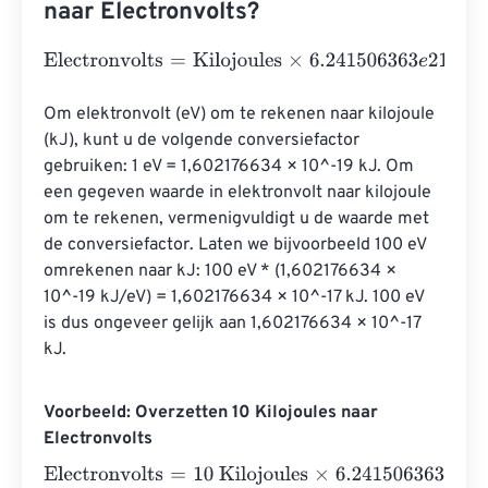
naar Electronvolts?
Electronvolts
=
Kilojoules
×
6.241506363
e
21
Om elektronvolt (eV) om te rekenen naar kilojoule 
(kJ), kunt u de volgende conversiefactor 
gebruiken: 1 eV = 1,602176634 × 10^-19 kJ. Om 
een ​​gegeven waarde in elektronvolt naar kilojoule 
om te rekenen, vermenigvuldigt u de waarde met 
de conversiefactor. Laten we bijvoorbeeld 100 eV 
omrekenen naar kJ: 100 eV * (1,602176634 × 
10^-19 kJ/eV) = 1,602176634 × 10^-17 kJ. 100 eV 
is dus ongeveer gelijk aan 1,602176634 × 10^-17 
kJ.
Voorbeeld: Overzetten 10 Kilojoules naar
Electronvolts
Electronvolts
=
10 Kilojoules
×
6.241506363
e
21
=
6.24150