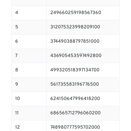
4
249660259198567360
5
312075323998209100
6
374490388797851000
7
436905453597492800
8
499320518397134700
9
561735583196776500
10
624150647996418200
11
686565712796060200
12
748980777595702000