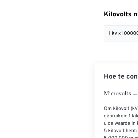
Kilovolts 
1 kv x 1000
Hoe te con
Microvolts
=
Kil
Om kilovolt (kV
gebruiken: 1 ki
u de waarde in 
5 kilovolt hebt: