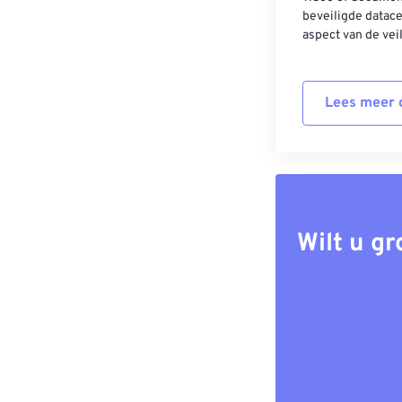
beveiligde datac
aspect van de vei
Lees meer o
Wilt u g