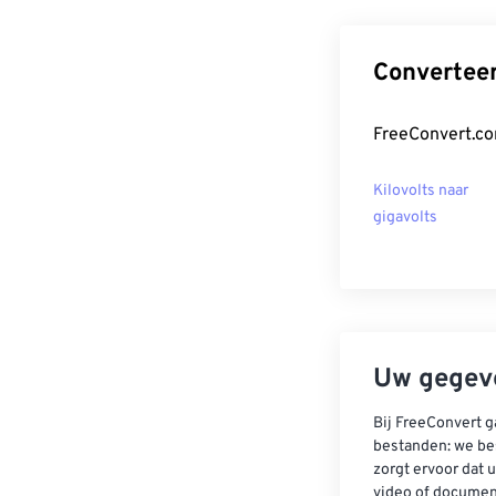
Converteer
FreeConvert.co
Kilovolts naar
gigavolts
Uw gegeve
Bij FreeConvert g
bestanden: we be
zorgt ervoor dat u
video of documen