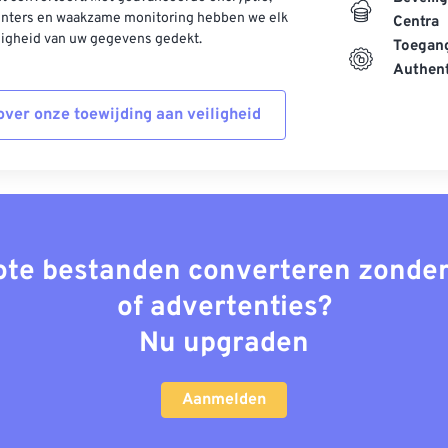
enters en waakzame monitoring hebben we elk
Centra
ligheid van uw gegevens gedekt.
Toegang
Authent
ver onze toewijding aan veiligheid
rote bestanden converteren zonder
of advertenties?
Nu upgraden
Aanmelden