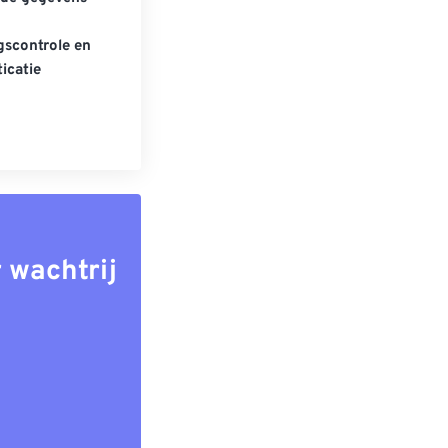
scontrole en
icatie
 wachtrij