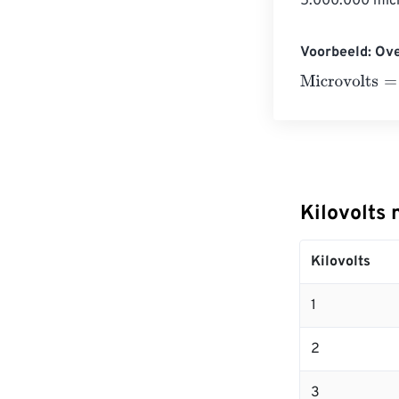
5.000.000 micr
Voorbeeld: Ove
Microvolts
=
10 
Kilovolts 
Kilovolts
1
2
3