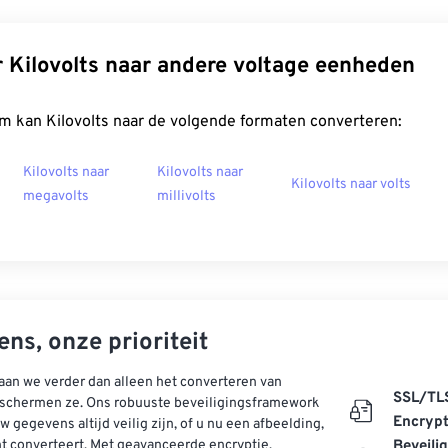
 Kilovolts naar andere voltage eenheden
m kan Kilovolts naar de volgende formaten converteren:
Kilovolts naar
Kilovolts naar
Kilovolts naar volts
megavolts
millivolts
ns, onze prioriteit
aan we verder dan alleen het converteren van
SSL/TL
schermen ze. Ons robuuste beveiligingsframework
Encrypt
w gegevens altijd veilig zijn, of u nu een afbeelding,
t converteert. Met geavanceerde encryptie,
Beveili