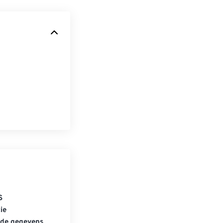
S
ie
gde gegevens