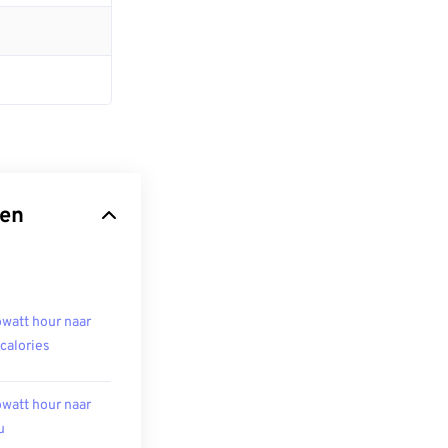
den
owatt hour naar
ocalories
owatt hour naar
u