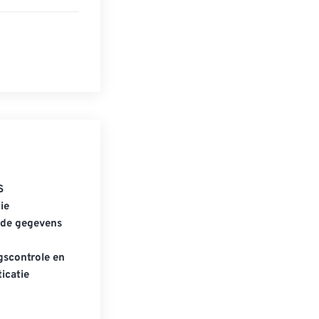
S
ie
gde gegevens
scontrole en
icatie