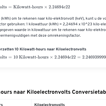
ts
=
Kilowatt-hours
×
2.24694
e
22
(kWh) om te rekenen naar kilo-elektronvolt (keV), kunt u de v
or gebruiken: 1 kilowattuur (kWh) = 2,24694 x 10^23 kilo-ele
​gegeven waarde in kilowattuur om te rekenen naar kilo-elektron
vermenigvuldigen met deze omrekeningsfactor.
rzetten 10 Kilowatt-hours naar Kiloelectronvolts
ts
=
10 Kilowatt-hours
×
2.24694
e
22
=
2.2469399999999998
e
hours naar Kiloelectronvolts Conversietab
rs
Kiloelectronvolts