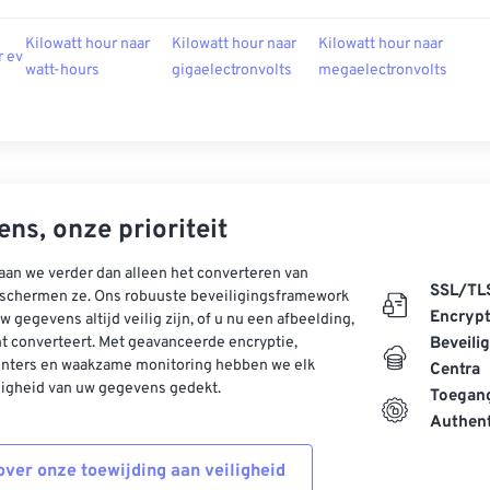
Kilowatt hour naar
Kilowatt hour naar
Kilowatt hour naar
r ev
watt-hours
gigaelectronvolts
megaelectronvolts
ns, onze prioriteit
aan we verder dan alleen het converteren van
SSL/TL
schermen ze. Ons robuuste beveiligingsframework
Encrypt
w gegevens altijd veilig zijn, of u nu een afbeelding,
t converteert. Met geavanceerde encryptie,
Beveili
enters en waakzame monitoring hebben we elk
Centra
ligheid van uw gegevens gedekt.
Toegang
Authent
ver onze toewijding aan veiligheid