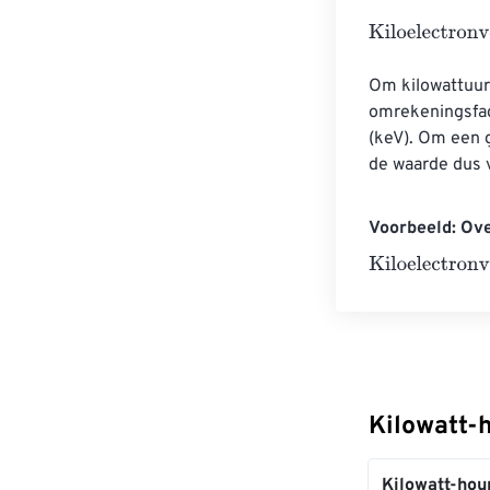
Kiloelectronvol
Om kilowattuur 
omrekeningsfact
(keV). Om een ​
de waarde dus 
Voorbeeld: Ove
Kiloelectronvol
Kilowatt-
Kilowatt-hou