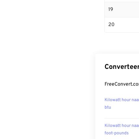
19
20
Converteer
FreeConvert.co
Kilowatt hour naa
btu
Kilowatt hour naa
foot-pounds