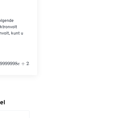
olgende 
ktronvolt 
volt, kunt u 
+
23
Kiloelectronvolts
el