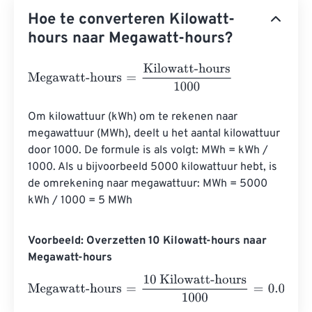
Hoe te converteren Kilowatt-
hours naar Megawatt-hours?
Megawatt-hours
=
Kilowatt-hours
1000
Om kilowattuur (kWh) om te rekenen naar 
megawattuur (MWh), deelt u het aantal kilowattuur 
door 1000. De formule is als volgt: MWh = kWh / 
1000. Als u bijvoorbeeld 5000 kilowattuur hebt, is 
de omrekening naar megawattuur: MWh = 5000 
kWh / 1000 = 5 MWh
Voorbeeld: Overzetten 10 Kilowatt-hours naar
Megawatt-hours
Megawatt-hours
=
10 Kilowatt-hours
1000
=
0.01
Megawatt-