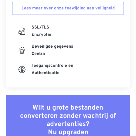
Lees meer over onze toewijding aan veiligheid
SSL/TLS
Encryptie
Beveiligde gegevens
Centra
Toegangscontrole en
Authenticatie
Wilt u grote bestanden
converteren zonder wachtrij of
advertenties?
Nu upgraden