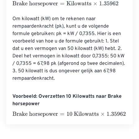
Brake horsepower
=
Kilowatts
×
1.35962
Om kilowatt (kW) om te rekenen naar 
rempaardenkracht (pk), kunt u de volgende 
formule gebruiken: pk = kW / 0,7355. Hier is een 
voorbeeld van hoe u de formule gebruikt: 1. Stel 
dat u een vermogen van 50 kilowatt (kW) hebt. 2. 
Deel het vermogen in kilowatt door 0,7355: 50 kW 
/ 0,7355 = 67,98 pk (afgerond op twee decimalen). 
3. 50 kilowatt is dus ongeveer gelijk aan 67,98 
rempaardenkracht.
Voorbeeld: Overzetten 10 Kilowatts naar Brake
horsepower
Brake horsepower
=
10 Kilowatts
×
1.35962
=
13.5962
Brak