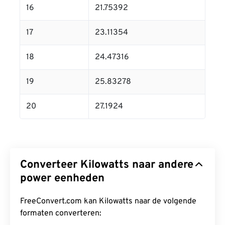
16
21.75392
17
23.11354
18
24.47316
19
25.83278
20
27.1924
Converteer Kilowatts naar andere
power eenheden
FreeConvert.com kan Kilowatts naar de volgende
formaten converteren: