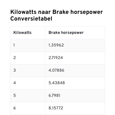
Kilowatts naar Brake horsepower
Conversietabel
Kilowatts
Brake horsepower
1
1.35962
2
2.71924
3
4.07886
4
5.43848
5
6.7981
6
8.15772