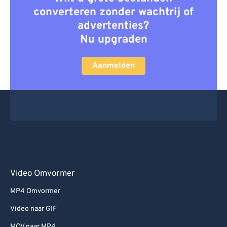
converteren zonder wachtrij of
advertenties?
Nu upgraden
Aanmelden
Video Omvormer
MP4 Omvormer
Video naar GIF
MOV naar MP4