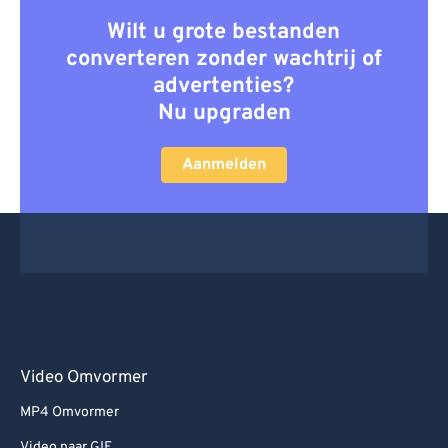
Wilt u grote bestanden
converteren zonder wachtrij of
advertenties?
Nu upgraden
Aanmelden
Video Omvormer
MP4 Omvormer
Video naar GIF