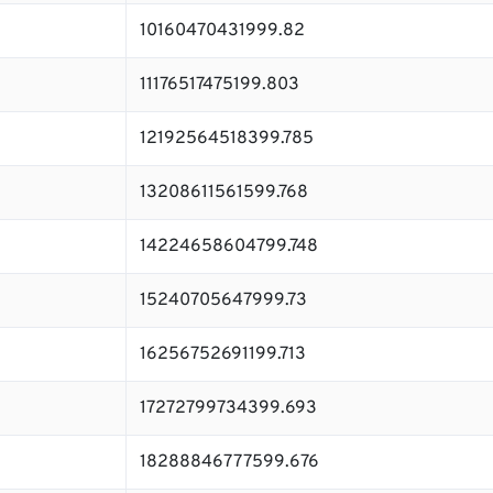
10160470431999.82
11176517475199.803
12192564518399.785
13208611561599.768
14224658604799.748
15240705647999.73
16256752691199.713
17272799734399.693
18288846777599.676