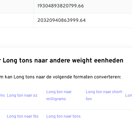
19304893820799.66
20320940863999.64
 Long tons naar andere weight eenheden
m kan Long tons naar de volgende formaten converteren:
Long ton naar
Long ton naar short-
ams
Long ton naar oz
Lon
milligrams
ton
Long ton naar lbs
Long ton naar tons