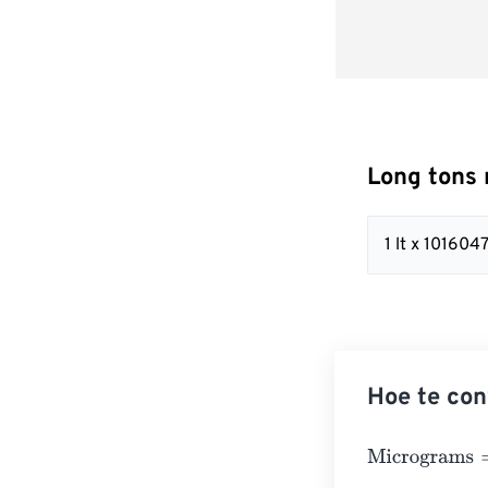
Long tons
1 lt x 10160
Hoe te con
Micrograms
=
Lo