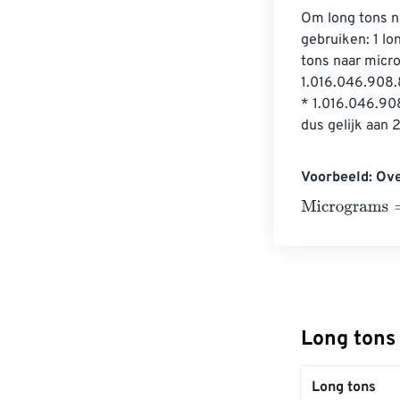
Om long tons n
gebruiken: 1 l
tons naar micr
1.016.046.908.
* 1.016.046.90
dus gelijk aan
Voorbeeld: Ov
Micrograms
=
10
Long tons
Long tons