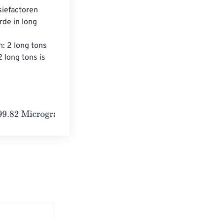
iefactoren 
de in long 
: 2 long tons 
long tons is 
grams