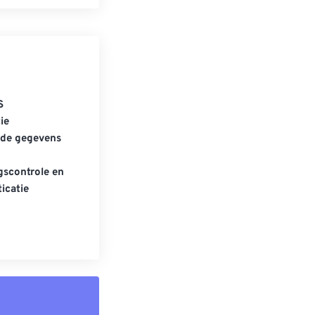
S
ie
gde gegevens
scontrole en
icatie