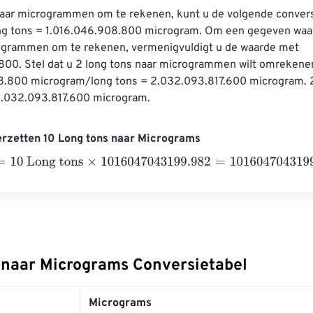
aar microgrammen om te rekenen, kunt u de volgende convers
ong tons = 1.016.046.908.800 microgram. Om een ​​gegeven waar
ogrammen om te rekenen, vermenigvuldigt u de waarde met 
800. Stel dat u 2 long tons naar microgrammen wilt omrekenen
8.800 microgram/long tons = 2.032.093.817.600 microgram. 2 
 2.032.093.817.600 microgram.
erzetten 10 Long tons naar Micrograms
 Long tons
×
1016047043199.982
=
10160470431999.82
Micro
 naar Micrograms Conversietabel
Micrograms