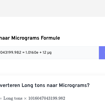
 naar Micrograms Formule
47043199.982 = 1.0160e + 12 μg
verteren Long tons naar Micrograms?
ng tons
×
1016047043199.982