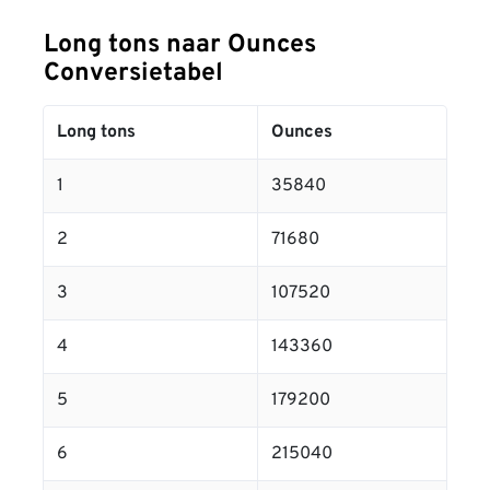
Long tons naar Ounces
Conversietabel
Long tons
Ounces
1
35840
2
71680
3
107520
4
143360
5
179200
6
215040