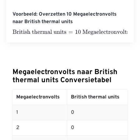
Voorbeeld: Overzetten 10 Megaelectronvolts
naar British thermal units
British thermal units
=
10 Megaelectronvolts
×
3.41214163
Megaelectronvolts naar British
thermal units Conversietabel
Megaelectronvolts
British thermal units
1
0
2
0