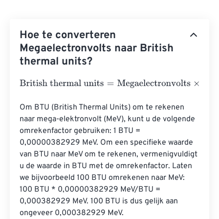
Hoe te converteren
Megaelectronvolts naar British
thermal units?
British thermal units
=
Megaelectronvolts
×
3.4121416331
Om BTU (British Thermal Units) om te rekenen 
naar mega-elektronvolt (MeV), kunt u de volgende 
omrekenfactor gebruiken: 1 BTU = 
0,00000382929 MeV. Om een ​​specifieke waarde 
van BTU naar MeV om te rekenen, vermenigvuldigt 
u de waarde in BTU met de omrekenfactor. Laten 
we bijvoorbeeld 100 BTU omrekenen naar MeV: 
100 BTU * 0,00000382929 MeV/BTU = 
0,000382929 MeV. 100 BTU is dus gelijk aan 
ongeveer 0,000382929 MeV.