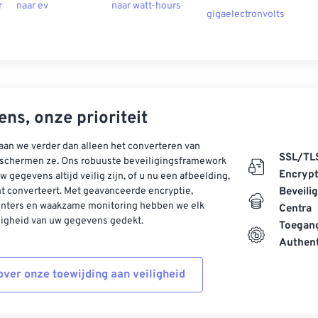
r
naar ev
naar watt-hours
gigaelectronvolts
ns, onze prioriteit
aan we verder dan alleen het converteren van
SSL/TL
schermen ze. Ons robuuste beveiligingsframework
Encrypt
w gegevens altijd veilig zijn, of u nu een afbeelding,
t converteert. Met geavanceerde encryptie,
Beveili
enters en waakzame monitoring hebben we elk
Centra
ligheid van uw gegevens gedekt.
Toegang
Authent
ver onze toewijding aan veiligheid