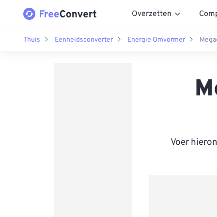
Overzetten
Comp
Thuis
Eenheidsconverter
Energie Omvormer
Megae
M
Voer hiero