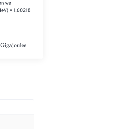
en we 
eV) = 1,60218 