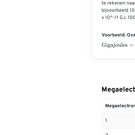
te rekenen naa
bijvoorbeeld 1
x 10^-11 GJ. 10
Voorbeeld: Ove
Gigajoules
=
10 
Megaelect
Megaelectron
1