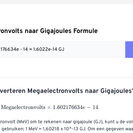
onvolts naar Gigajoules Formule
2176634e - 14 = 1.6022e-14 GJ
verteren Megaelectronvolts naar Gigajoules
aelectronvolts
×
1.602176634
e
-
14
onvolt (MeV) om te rekenen naar gigajoule (GJ), kunt u de vo
 gebruiken: 1 MeV = 1,60218 x 10^-13 GJ. Om een ​​gegeven wa