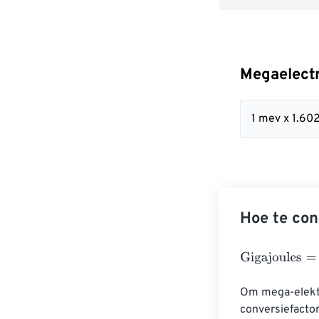
Megaelectr
1 mev x 1.60
Hoe te con
Gigajoules
=
Meg
Om mega-elektr
conversiefactor