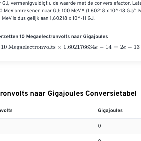
r GJ, vermenigvuldigt u de waarde met de conversiefactor. Lat
00 MeV omrekenen naar GJ: 100 MeV * (1,60218 x 10^-13 GJ/1 M
0 MeV is dus gelijk aan 1,60218 x 10^-11 GJ.
rzetten 10 Megaelectronvolts naar Gigajoules
Megaelectronvolts
×
1.602176634
e
-
14
=
2
e
-
13
Gigajoules
ronvolts naar Gigajoules Conversietabel
volts
Gigajoules
0