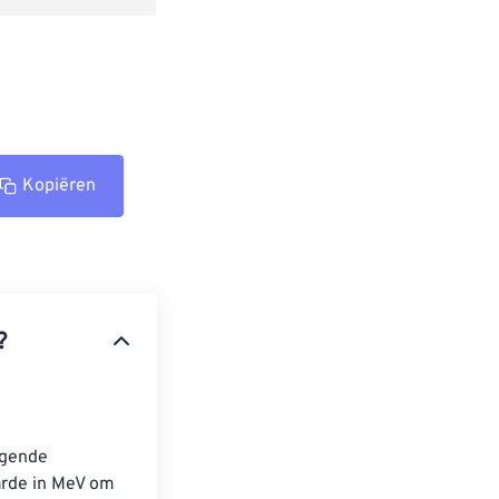
Kopiëren
?
lgende 
arde in MeV om 