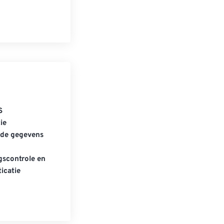
S
ie
gde gegevens
scontrole en
icatie