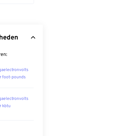
nheden
ren:
aelectronvolts
r foot-pounds
aelectronvolts
r kbtu