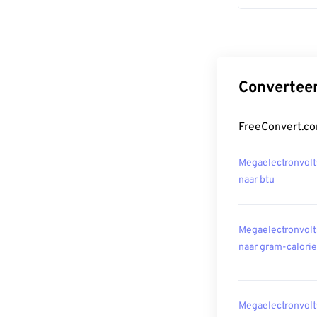
Converteer
FreeConvert.co
Megaelectronvolt
naar btu
Megaelectronvolt
naar gram-calori
Megaelectronvolt