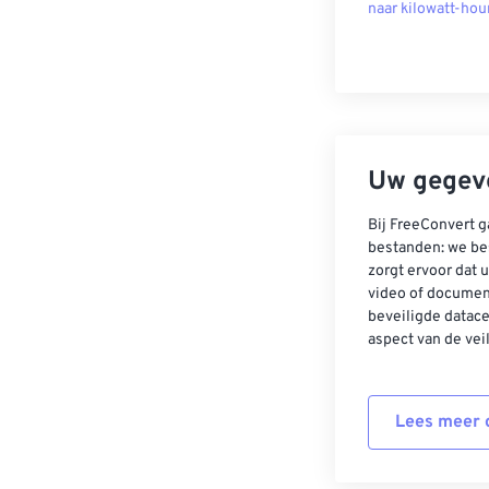
naar kilowatt-hou
Uw gegeve
Bij FreeConvert g
bestanden: we be
zorgt ervoor dat u
video of documen
beveiligde datac
aspect van de vei
Lees meer o