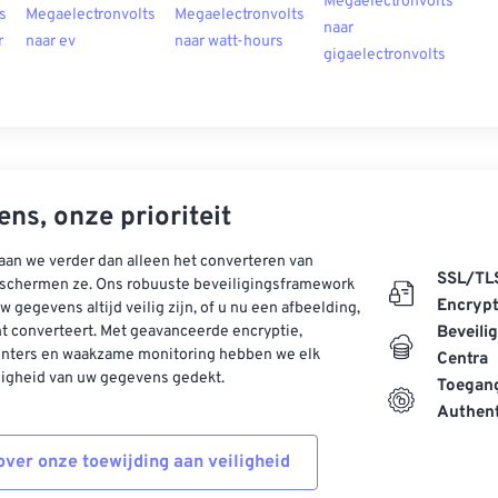
Megaelectronvolts
s
Megaelectronvolts
Megaelectronvolts
naar
r
naar ev
naar watt-hours
gigaelectronvolts
ns, onze prioriteit
aan we verder dan alleen het converteren van
SSL/TL
schermen ze. Ons robuuste beveiligingsframework
Encrypt
w gegevens altijd veilig zijn, of u nu een afbeelding,
t converteert. Met geavanceerde encryptie,
Beveili
enters en waakzame monitoring hebben we elk
Centra
ligheid van uw gegevens gedekt.
Toegang
Authent
ver onze toewijding aan veiligheid