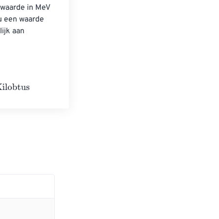
​waarde in MeV 
u een waarde 
ijk aan 