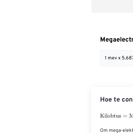
Megaelectr
1 mev x 5.6
Hoe te con
Kilobtus
=
Megae
Om mega-elektr