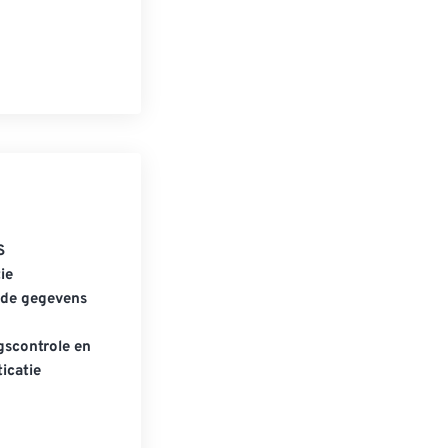
S
ie
gde gegevens
scontrole en
icatie