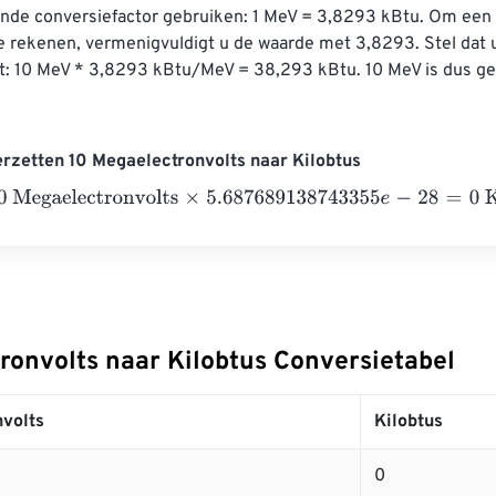
nde conversiefactor gebruiken: 1 MeV = 3,8293 kBtu. Om een ​
e rekenen, vermenigvuldigt u de waarde met 3,8293. Stel dat 
t: 10 MeV * 3,8293 kBtu/MeV = 38,293 kBtu. 10 MeV is dus gel
rzetten 10 Megaelectronvolts naar Kilobtus
gaelectronvolts
×
5.687689138743355
e
-
28
=
0
Kilobtus
ronvolts naar Kilobtus Conversietabel
volts
Kilobtus
0