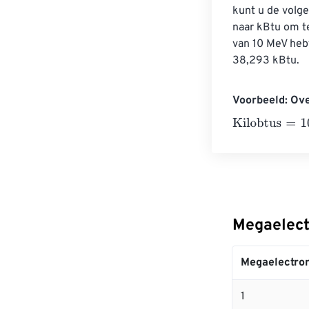
kunt u de volge
naar kBtu om t
van 10 MeV heb
38,293 kBtu.
Voorbeeld: Ove
Kilobtus
=
10 Me
Megaelect
Megaelectron
1