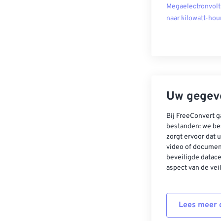
Megaelectronvolt
naar kilowatt-hou
Uw gegeve
Bij FreeConvert g
bestanden: we be
zorgt ervoor dat u
video of documen
beveiligde datac
aspect van de vei
Lees meer o