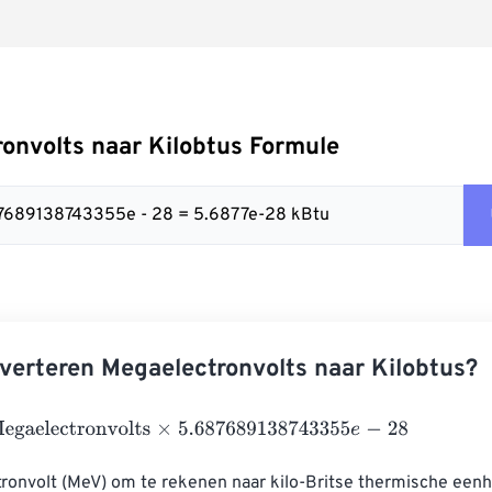
onvolts naar Kilobtus Formule
87689138743355e - 28 = 5.6877e-28 kBtu
verteren Megaelectronvolts naar Kilobtus?
lectronvolts
×
5.687689138743355
e
-
28
onvolt (MeV) om te rekenen naar kilo-Britse thermische eenh