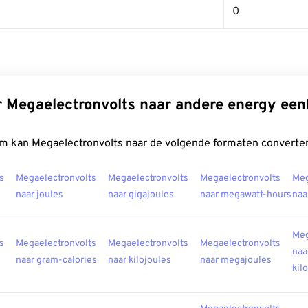
0
 Megaelectronvolts naar andere energy ee
m kan Megaelectronvolts naar de volgende formaten converte
s
Megaelectronvolts
Megaelectronvolts
Megaelectronvolts
Meg
naar joules
naar gigajoules
naar megawatt-hours
naa
Meg
s
Megaelectronvolts
Megaelectronvolts
Megaelectronvolts
naa
naar gram-calories
naar kilojoules
naar megajoules
kil