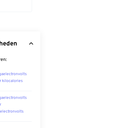
nheden
ren:
aelectronvolts
r kilocalories
aelectronvolts
r
oelectronvolts