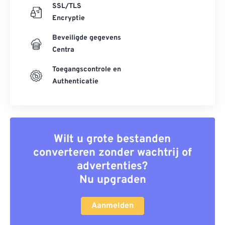
SSL/TLS
Encryptie
Beveiligde gegevens
Centra
Toegangscontrole en
Authenticatie
Wilt u grote bestanden
converteren zonder wachtrij of
advertenties?
Nu upgraden
Aanmelden