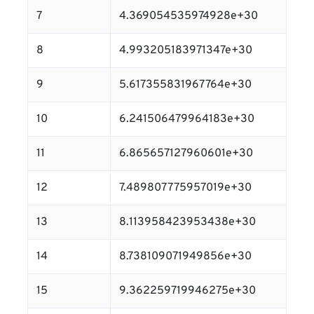
7
4.369054535974928e+30
8
4.993205183971347e+30
9
5.617355831967764e+30
10
6.241506479964183e+30
11
6.865657127960601e+30
12
7.489807775957019e+30
13
8.113958423953438e+30
14
8.738109071949856e+30
15
9.362259719946275e+30