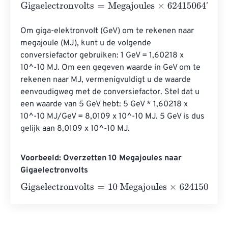
Gigaelectronvolts
=
Megajoules
×
624150647996418320
Om giga-elektronvolt (GeV) om te rekenen naar 
megajoule (MJ), kunt u de volgende 
conversiefactor gebruiken: 1 GeV = 1,60218 x 
10^-10 MJ. Om een ​​gegeven waarde in GeV om te 
rekenen naar MJ, vermenigvuldigt u de waarde 
eenvoudigweg met de conversiefactor. Stel dat u 
een waarde van 5 GeV hebt: 5 GeV * 1,60218 x 
10^-10 MJ/GeV = 8,0109 x 10^-10 MJ. 5 GeV is dus 
gelijk aan 8,0109 x 10^-10 MJ.
Voorbeeld: Overzetten 10 Megajoules naar
Gigaelectronvolts
Gigaelectronvolts
=
10 Megajoules
×
6241506479964183