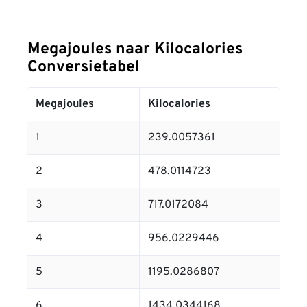
Megajoules naar Kilocalories
Conversietabel
Megajoules
Kilocalories
1
239.0057361
2
478.0114723
3
717.0172084
4
956.0229446
5
1195.0286807
6
1434.0344168