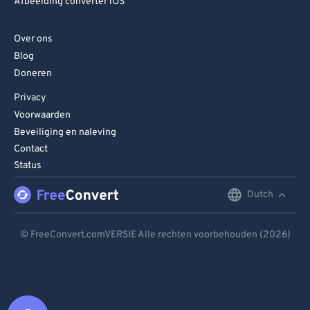
Afbeelding converter iOS
Over ons
Blog
Doneren
Privacy
Voorwaarden
Beveiliging en naleving
Contact
Status
Dutch
English
Deutsch
© FreeConvert.comVERSIE Alle rechten voorbehouden (2026)
Español
Français
Português