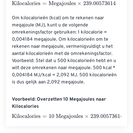
Kilocalories
=
Megajoules
×
239.00573614
Om kilocalorieën (kcal) om te rekenen naar 
megajoule (MJ), kunt u de volgende 
omrekeningsfactor gebruiken: 1 kilocalorie = 
0,004184 megajoule. Om kilocalorieën om te 
rekenen naar megajoule, vermenigvuldigt u het 
aantal kilocalorieën met de omrekeningsfactor. 
Voorbeeld: Stel dat u 500 kilocalorieën hebt en u 
wilt deze omrekenen naar megajoule. 500 kcal * 
0,004184 MJ/kcal = 2,092 MJ. 500 kilocalorieën 
is dus gelijk aan 2,092 megajoule.
Voorbeeld: Overzetten 10 Megajoules naar
Kilocalories
Kilocalories
=
10 Megajoules
×
239.00573614
=
2390.0573