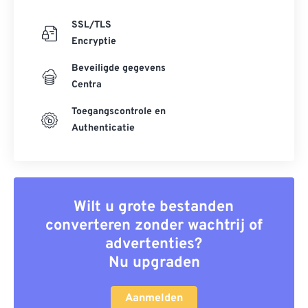
SSL/TLS
Encryptie
Beveiligde gegevens
Centra
Toegangscontrole en
Authenticatie
Wilt u grote bestanden
converteren zonder wachtrij of
advertenties?
Nu upgraden
Aanmelden